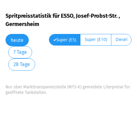
Spritpreisstatistik für ESSO, Josef-Probst-Str. ,
Germersheim
Super (E10)
Diesel
Super (E5)
heute
7 Tage
28 Tage
Nur über Markttransparenzstelle (MTS-K) gemeldete Literpreise für
geöffnete Tankstellen.