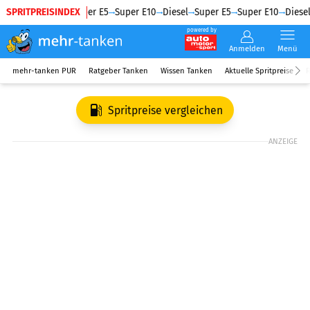
SPRITPREISINDEX
Diesel
Super E5
Super E10
Diesel
Super E5
Super E10
Diesel
powered by
Anmelden
Menü
mehr-tanken PUR
Ratgeber Tanken
Wissen Tanken
Aktuelle Spritpreise
R
Spritpreise vergleichen
ANZEIGE