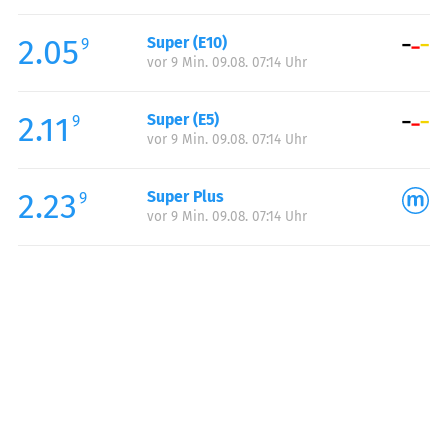
Freitag:
06:00-22:00
2.05
Super (E10)
Samstag:
07:00-22:00
9
vor 9 Min. 09.08. 07:14 Uhr
Sonntag:
08:00-22:00
2.11
Super (E5)
9
vor 9 Min. 09.08. 07:14 Uhr
2.23
Super Plus
9
vor 9 Min. 09.08. 07:14 Uhr