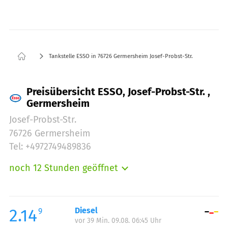
Tankstelle ESSO in 76726 Germersheim Josef-Probst-Str.
Preisübersicht ESSO, Josef-Probst-Str. ,
Germersheim
Josef-Probst-Str.
76726 Germersheim
Tel: +4972749489836
noch 12 Stunden geöffnet
Montag:
06:00-22:00
Dienstag:
06:00-22:00
Mittwoch:
06:00-22:00
2.14
Diesel
9
vor 39 Min. 09.08. 06:45 Uhr
Donnerstag:
06:00-22:00