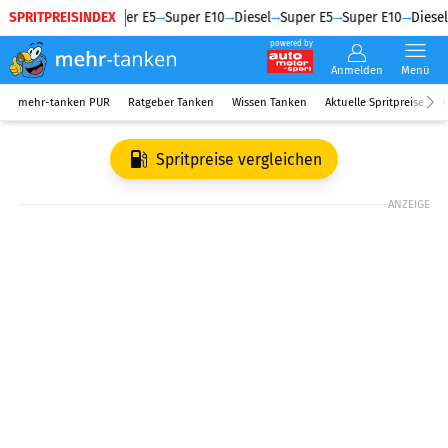
SPRITPREISINDEX
Diesel
Super E5
Super E10
Diesel
Super E5
Super E10
Diesel
powered by
Anmelden
Menü
mehr-tanken PUR
Ratgeber Tanken
Wissen Tanken
Aktuelle Spritpreise
R
Spritpreise vergleichen
ANZEIGE