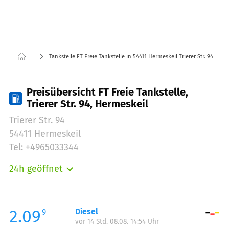
Tankstelle FT Freie Tankstelle in 54411 Hermeskeil Trierer Str. 94
Preisübersicht FT Freie Tankstelle,
Trierer Str. 94, Hermeskeil
Trierer Str. 94
54411 Hermeskeil
Tel: +4965033344
24h geöffnet
Montag:
00:00-24:00
Dienstag:
00:00-24:00
Mittwoch:
00:00-24:00
2.09
Diesel
9
vor 14 Std. 08.08. 14:54 Uhr
Donnerstag:
00:00-24:00