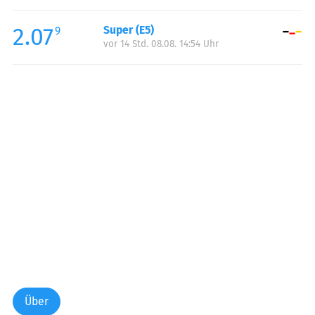
Freitag:
00:00-24:00
2.07
Super (E5)
Samstag:
00:00-24:00
9
vor 14 Std. 08.08. 14:54 Uhr
Sonntag:
00:00-24:00
Über