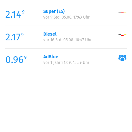
Freitag:
00:00-24:00
2.14
Super (E5)
Samstag:
00:00-24:00
9
vor 9 Std. 05.08. 17:43 Uhr
Sonntag:
00:00-24:00
2.17
Diesel
9
vor 16 Std. 05.08. 10:47 Uhr
0.96
AdBlue
9
vor 1 Jahr 21.09. 15:59 Uhr