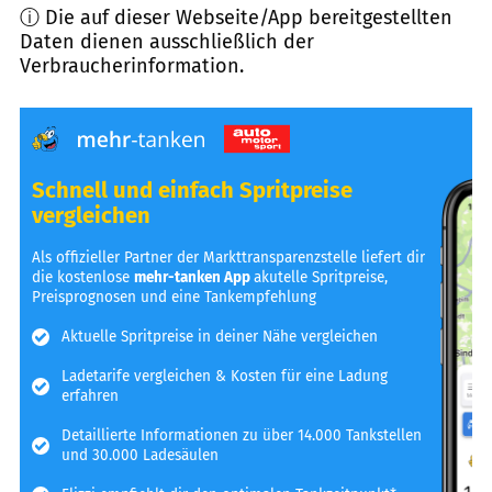
ⓘ Die auf dieser Webseite/App bereitgestellten
Daten dienen ausschließlich der
Verbraucherinformation.
Schnell und einfach Spritpreise
vergleichen
Als offizieller Partner der Markttransparenzstelle liefert dir
die kostenlose
mehr-tanken App
akutelle Spritpreise,
Preisprognosen und eine Tankempfehlung
Aktuelle Spritpreise in deiner Nähe vergleichen
Ladetarife vergleichen & Kosten für eine Ladung
erfahren
Detaillierte Informationen zu über 14.000 Tankstellen
und 30.000 Ladesäulen