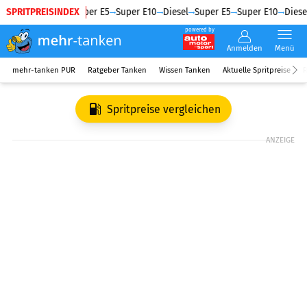
SPRITPREISINDEX
Diesel
Super E5
Super E10
Diesel
Super E5
Super E10
Diesel
powered by
Anmelden
Menü
mehr-tanken PUR
Ratgeber Tanken
Wissen Tanken
Aktuelle Spritpreise
R
Spritpreise vergleichen
ANZEIGE