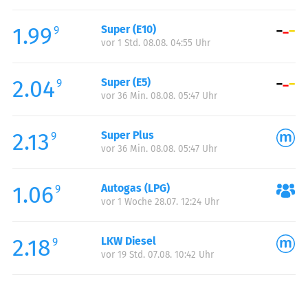
Freitag:
00:00-24:00
1.99
Super (E10)
Samstag:
00:00-24:00
9
vor 1 Std. 08.08. 04:55 Uhr
Sonntag:
00:00-24:00
2.04
Super (E5)
9
vor 36 Min. 08.08. 05:47 Uhr
2.13
Super Plus
9
vor 36 Min. 08.08. 05:47 Uhr
1.06
Autogas (LPG)
9
vor 1 Woche 28.07. 12:24 Uhr
2.18
LKW Diesel
9
vor 19 Std. 07.08. 10:42 Uhr