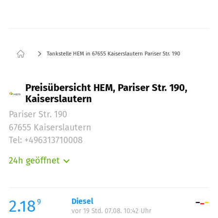
Tankstelle HEM in 67655 Kaiserslautern Pariser Str. 190
Preisübersicht HEM, Pariser Str. 190,
Kaiserslautern
Pariser Str. 190
67655 Kaiserslautern
Tel: +496313710008
24h geöffnet
Montag:
00:00-24:00
Dienstag:
00:00-24:00
Mittwoch:
00:00-24:00
2.18
Diesel
9
vor 19 Std. 07.08. 10:42 Uhr
Donnerstag:
00:00-24:00