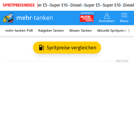
SPRITPREISINDEX
Diesel
Super E5
Super E10
Diesel
Super E5
Super E10
Diesel
powered by
Anmelden
Menü
mehr-tanken PUR
Ratgeber Tanken
Wissen Tanken
Aktuelle Spritpreise
R
Spritpreise vergleichen
ANZEIGE