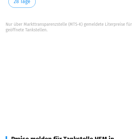
28 Tage
Nur über Markttransparenzstelle (MTS-K) gemeldete Literpreise für
geöffnete Tankstellen.
Preise melden für Tankstelle HEM in