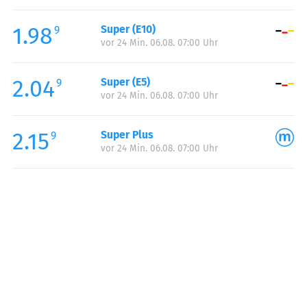
Freitag:
06:00-23:00
1.98
Super (E10)
Samstag:
08:00-23:00
9
vor 24 Min. 06.08. 07:00 Uhr
Sonntag:
08:00-23:00
Feiertag:
08:00-23:00
2.04
Super (E5)
9
vor 24 Min. 06.08. 07:00 Uhr
2.15
Super Plus
9
vor 24 Min. 06.08. 07:00 Uhr