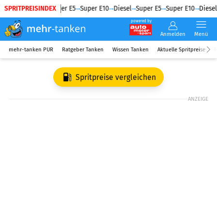
SPRITPREISINDEX
Diesel
Super E5
Super E10
Diesel
Super E5
Super E10
Diesel
powered by
Anmelden
Menü
mehr-tanken PUR
Ratgeber Tanken
Wissen Tanken
Aktuelle Spritpreise
R
Spritpreise vergleichen
ANZEIGE