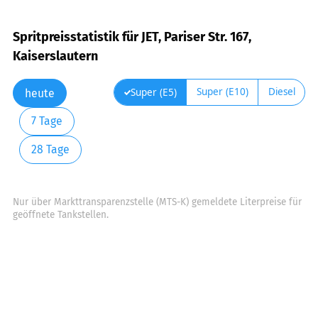
Spritpreisstatistik für JET, Pariser Str. 167,
Kaiserslautern
Super (E10)
Diesel
Super (E5)
heute
7 Tage
28 Tage
Nur über Markttransparenzstelle (MTS-K) gemeldete Literpreise für
geöffnete Tankstellen.