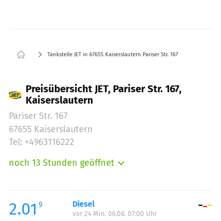
Tankstelle JET in 67655 Kaiserslautern Pariser Str. 167
Preisübersicht JET, Pariser Str. 167,
Kaiserslautern
Pariser Str. 167
67655 Kaiserslautern
Tel: +4963116222
noch 13 Stunden geöffnet
Montag:
06:00-23:00
Dienstag:
06:00-23:00
Mittwoch:
06:00-23:00
2.01
Diesel
9
vor 24 Min. 06.08. 07:00 Uhr
Donnerstag:
06:00-23:00