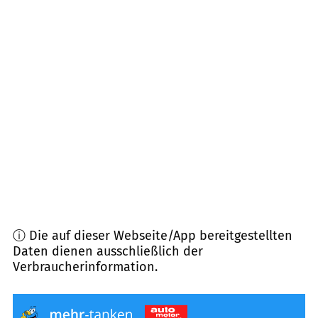
67685
Weilerbach u.a.
(
7,9
km Entfernung)
67707
Schopp
(
9,0
km Entfernung)
66851
Mittelbrunn, Queidersbach u.a.
(
9,8
km
Entfernung)
67659
Kaiserslautern
(
10,2
km Entfernung)
ⓘ Die auf dieser Webseite/App bereitgestellten
Daten dienen ausschließlich der
Verbraucherinformation.