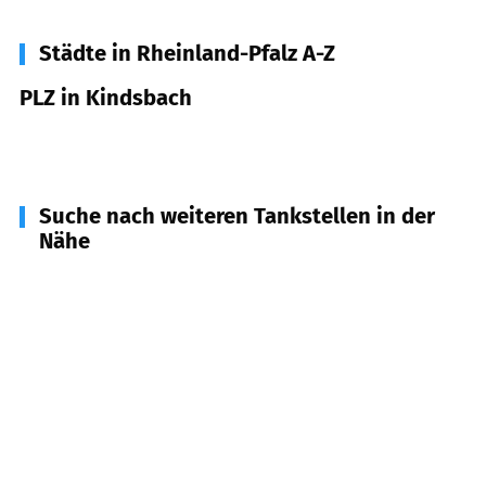
Städte in Rheinland-Pfalz A-Z
PLZ in Kindsbach
66862
Kindsbach
Suche nach weiteren Tankstellen in der
Nähe
66877
Ramstein-Miesenbach
(
5,2
km Entfernung)
66849
Landstuhl
(
5,2
km Entfernung)
67688
Rodenbach
(
6,2
km Entfernung)
67706
Krickenbach
(
6,5
km Entfernung)
67661
Kaiserslautern
(
7,2
km Entfernung)
67686
Mackenbach
(
7,3
km Entfernung)