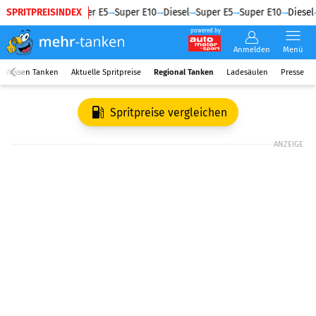
SPRITPREISINDEX
Diesel
Super E5
Super E10
Diesel
Super E5
Super E10
Diesel
powered by
Anmelden
Menü
Wissen Tanken
Aktuelle Spritpreise
Regional Tanken
Ladesäulen
Presse
Spritpreise vergleichen
ANZEIGE