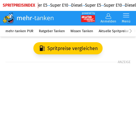
SPRITPREISINDEX
Diesel
Super E5
Super E10
Diesel
Super E5
Super E10
Diesel
powered by
Anmelden
Menü
mehr-tanken PUR
Ratgeber Tanken
Wissen Tanken
Aktuelle Spritpreise
R
Spritpreise vergleichen
ANZEIGE