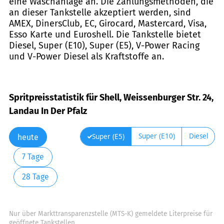
eine Waschanlage an. Die Zahlungsmethoden, die
an dieser Tankstelle akzeptiert werden, sind
AMEX, DinersClub, EC, Girocard, Mastercard, Visa,
Esso Karte und Euroshell. Die Tankstelle bietet
Diesel, Super (E10), Super (E5), V-Power Racing
und V-Power Diesel als Kraftstoffe an.
Spritpreisstatistik für Shell, Weissenburger Str. 24,
Landau In Der Pfalz
Super (E10)
Diesel
Super (E5)
heute
7 Tage
28 Tage
Nur über Markttransparenzstelle (MTS-K) gemeldete Literpreise für
geöffnete Tankstellen.