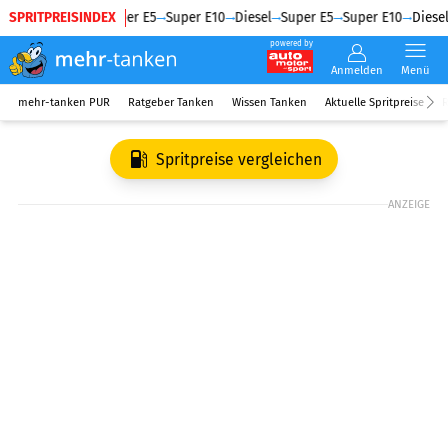
SPRITPREISINDEX
Diesel
Super E5
Super E10
Diesel
Super E5
Super E10
Diesel
powered by
Anmelden
Menü
mehr-tanken PUR
Ratgeber Tanken
Wissen Tanken
Aktuelle Spritpreise
R
Spritpreise vergleichen
ANZEIGE