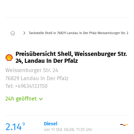
Tankstelle Shell in 76829 Landau In Der Pfalz Weissenburger Str. 24
Preisübersicht Shell, Weissenburger Str.
24, Landau In Der Pfalz
Weissenburger Str. 24
76829 Landau In Der Pfalz
Tel: +49634133150
24h geöffnet
Montag:
00:00-24:00
Dienstag:
00:00-24:00
Mittwoch:
00:00-24:00
2.14
Diesel
9
vor 17 Std. 06.08. 11:35 Uhr
Donnerstag:
00:00-24:00