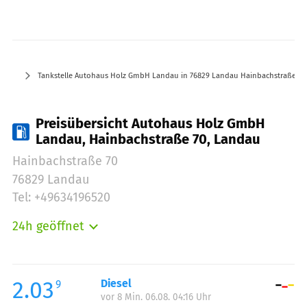
Tankstelle Autohaus Holz GmbH Landau in 76829 Landau Hainbachstraße 70
Preisübersicht Autohaus Holz GmbH
Landau, Hainbachstraße 70, Landau
Hainbachstraße 70
76829 Landau
Tel: +49634196520
24h geöffnet
Montag:
00:00-24:00
Dienstag:
00:00-24:00
Mittwoch:
00:00-24:00
2.03
Diesel
9
vor 8 Min. 06.08. 04:16 Uhr
Donnerstag:
00:00-24:00