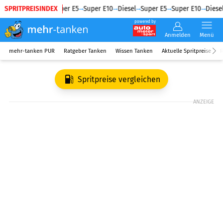
SPRITPREISINDEX
Diesel
Super E5
Super E10
Diesel
Super E5
Super E10
Diesel
powered by
Anmelden
Menü
mehr-tanken PUR
Ratgeber Tanken
Wissen Tanken
Aktuelle Spritpreise
R
Spritpreise vergleichen
ANZEIGE