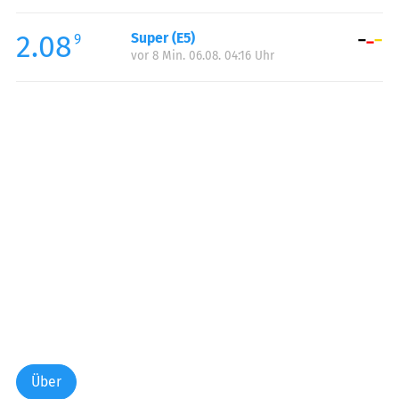
Freitag:
00:00-24:00
2.08
Super (E5)
Samstag:
00:00-24:00
9
vor 8 Min. 06.08. 04:16 Uhr
Sonntag:
00:00-24:00
Über