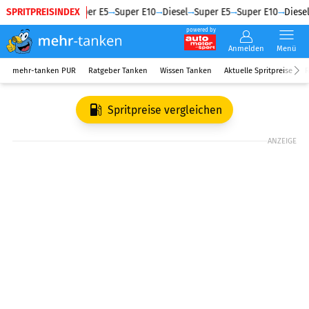
SPRITPREISINDEX
Diesel
Super E5
Super E10
Diesel
Super E5
Super E10
Diesel
powered by
Anmelden
Menü
mehr-tanken PUR
Ratgeber Tanken
Wissen Tanken
Aktuelle Spritpreise
R
Spritpreise vergleichen
ANZEIGE