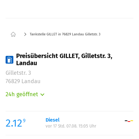
Tankstelle GILLET in 76829 Landau Gilletstr. 3
Preisübersicht GILLET, Gilletstr. 3,
Landau
Gilletstr. 3
76829 Landau
24h geöffnet
Montag:
00:00-24:00
Dienstag:
00:00-24:00
Mittwoch:
00:00-24:00
2.12
Diesel
9
vor 17 Std. 07.08. 15:05 Uhr
Donnerstag:
00:00-24:00
Freitag:
00:00-24:00