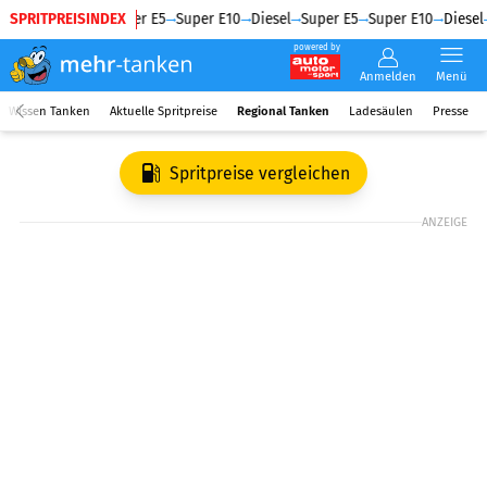
SPRITPREISINDEX
Diesel
Super E5
Super E10
Diesel
Super E5
Super E10
Diesel
powered by
Anmelden
Menü
Wissen Tanken
Aktuelle Spritpreise
Regional Tanken
Ladesäulen
Presse
Spritpreise vergleichen
ANZEIGE