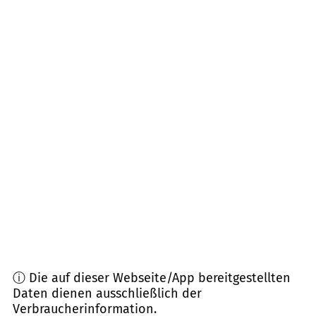
67699
Schneckenhausen
(
7,0
km Entfernung)
67742
Lauterecken u.a.
(
7,9
km Entfernung)
67752
Wolfstein
(
8,0
km Entfernung)
67808
Steinbach, Weitersweiler, Bennhausen,
Mörsfeld, Würzweiler, Ruppertsecken u.a.
(
8,7
km
Entfernung)
67757
Kreimbach-Kaulbach
(
8,8
km Entfernung)
ⓘ Die auf dieser Webseite/App bereitgestellten
Daten dienen ausschließlich der
Verbraucherinformation.