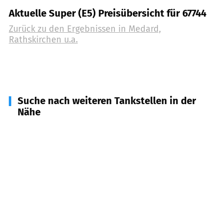
Aktuelle Super (E5) Preisübersicht für 67744
Zurück zu den Ergebnissen in
Medard,
Rathskirchen u.a.
Suche nach weiteren Tankstellen in der
Nähe
67759
Nußbach
(
3,3
km Entfernung)
67700
Niederkirchen
(
4,4
km Entfernung)
67827
Becherbach
(
6,1
km Entfernung)
67701
Schallodenbach
(
6,9
km Entfernung)
67806
Rockenhausen, Bisterschied u.a.
(
6,9
km
Entfernung)