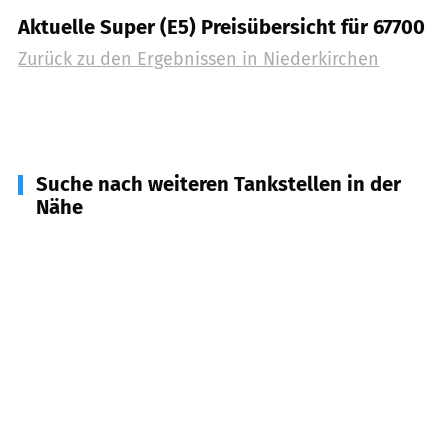
Aktuelle Super (E5) Preisübersicht für 67700
Zurück zu den Ergebnissen in
Niederkirchen
Suche nach weiteren Tankstellen in der
Nähe
67701
Schallodenbach
(
3,0
km Entfernung)
67744
Medard, Rathskirchen u.a.
(
4,4
km
Entfernung)
67699
Schneckenhausen
(
4,9
km Entfernung)
67737
Olsbrücken
(
5,0
km Entfernung)
67757
Kreimbach-Kaulbach
(
5,1
km Entfernung)