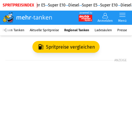
SPRITPREISINDEX
Diesel
Super E5
Super E10
Diesel
Super E5
Super E10
Diesel
powered by
Anmelden
Menü
Wissen Tanken
Aktuelle Spritpreise
Regional Tanken
Ladesäulen
Presse
Spritpreise vergleichen
ANZEIGE