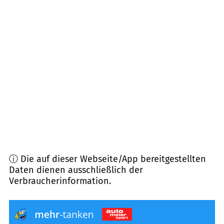
67732
Hirschhorn
(
5,7
km Entfernung)
67735
Mehlbach
(
5,7
km Entfernung)
67752
Wolfstein
(
6,0
km Entfernung)
67734
Katzweiler
(
7,1
km Entfernung)
67759
Nußbach
(
7,1
km Entfernung)
ⓘ Die auf dieser Webseite/App bereitgestellten
Daten dienen ausschließlich der
Verbraucherinformation.