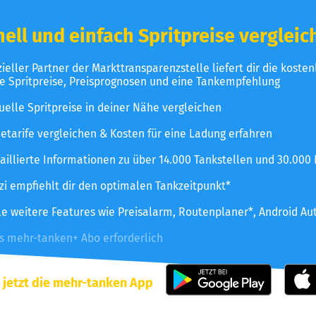
ell und einfach Spritpreise vergleic
izieller Partner der Markttransparenzstelle liefert dir die koste
le Spritpreise, Preisprognosen und eine Tankempfehlung
uelle Spritpreise in deiner Nähe vergleichen
etarife vergleichen & Kosten für eine Ladung erfahren
aillierte Informationen zu über 14.000 Tankstellen und 30.000
zzi empfiehlt dir den optimalen Tankzeitpunkt*
le weitere Features wie Preisalarm, Routenplaner*, Android Au
es mehr-tanken+ Abo erforderlich
 jetzt die mehr-tanken App