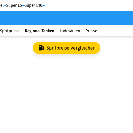
el
Super E5
Super E10
Spritpreise
Regional Tanken
Ladesäulen
Presse
Spritpreise vergleichen