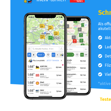
Schn
Als off
akutel
Akt
Lad
Det
Fli
Vie
*aktiv
Teste