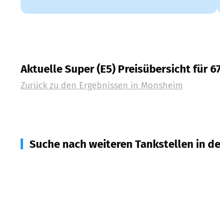
Aktuelle Super (E5) Preisübersicht für 
Zurück zu den Ergebnissen in
Monsheim
Suche nach weiteren Tankstellen in d
67592
Flörsheim-Dalsheim
(
2,8
km Entfernung)
67591
Offstein
(
3,3
km Entfernung)
67278
Bockenheim an der Weinstraße
(
3,4
km Ent
67599
Gundheim
(
5,2
km Entfernung)