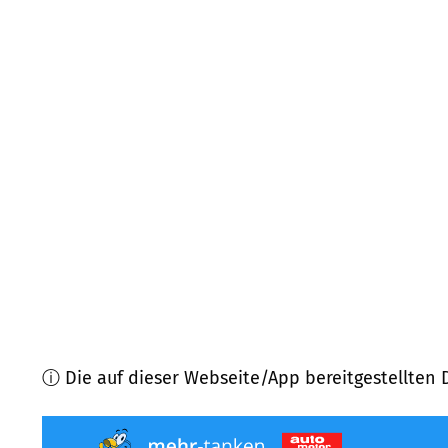
67271
Kindenheim
(
5,3
km Entfernung)
67283
Obrigheim (Pfalz)
(
5,4
km Entfernung)
67551
Worms
(
5,6
km Entfernung)
67598
Gundersheim
(
6,3
km Entfernung)
67246
Dirmstein
(
7,5
km Entfernung)
67308
Albisheim (Pfrimm)
(
7,5
km Entfernung)
ⓘ Die auf dieser Webseite/App bereitgestellten 