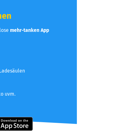
hen
nlose
mehr-tanken App
 Ladesäulen
to uvm.