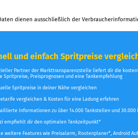
Daten dienen ausschließlich der Verbraucherinformati
ell und einfach Spritpreise vergleic
izieller Partner der Markttransparenzstelle liefert dir die koste
le Spritpreise, Preisprognosen und eine Tankempfehlung
uelle Spritpreise in deiner Nähe vergleichen
etarife vergleichen & Kosten für eine Ladung erfahren
aillierte Informationen zu über 14.000 Tankstellen und 30.000
zzi empfiehlt dir den optimalen Tankzeitpunkt*
le weitere Features wie Preisalarm, Routenplaner*, Android Au