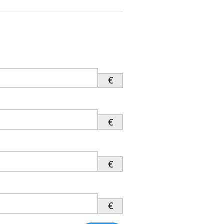
€
€
€
€