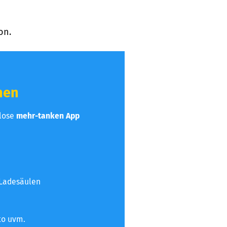
on.
hen
nlose
mehr-tanken App
 Ladesäulen
to uvm.