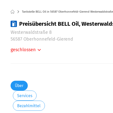
Tankstelle BELL Oil in 56587 Oberhonnefeld-Gierend Westerwaldstraße
Preisübersicht BELL Oil, Westerwal
Westerwaldstraße 8
56587 Oberhonnefeld-Gierend
geschlossen
Montag:
Dienstag:
Mittwoch:
Donnerstag:
Freitag:
Über
Samstag:
Services
Sonntag:
Bezahlmittel