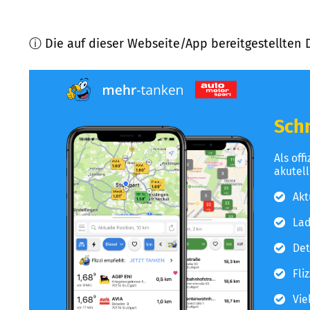
ⓘ Die auf dieser Webseite/App bereitgestellten 
Schn
Als off
akutel
Akt
Lad
Det
Fli
Vie