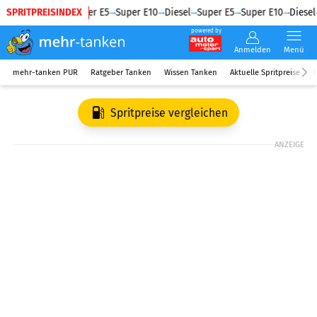
SPRITPREISINDEX
Diesel
Super E5
Super E10
Diesel
Super E5
Super E10
Diesel
powered by
Anmelden
Menü
mehr-tanken PUR
Ratgeber Tanken
Wissen Tanken
Aktuelle Spritpreise
R
Spritpreise vergleichen
ANZEIGE