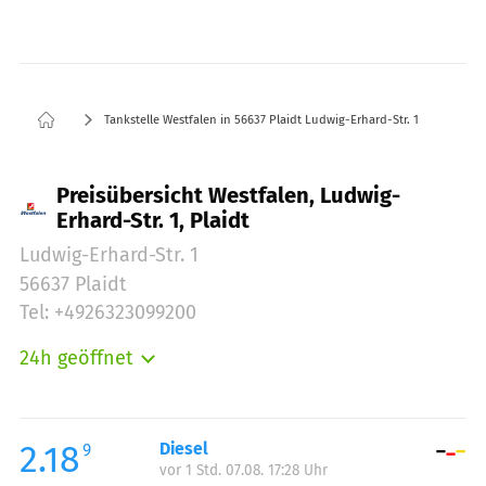
Tankstelle Westfalen in 56637 Plaidt Ludwig-Erhard-Str. 1
Preisübersicht Westfalen, Ludwig-
Erhard-Str. 1, Plaidt
Ludwig-Erhard-Str. 1
56637 Plaidt
Tel: +4926323099200
24h geöffnet
Montag:
00:00-24:00
Dienstag:
00:00-24:00
Mittwoch:
00:00-24:00
2.18
Diesel
9
vor 1 Std. 07.08. 17:28 Uhr
Donnerstag:
00:00-24:00