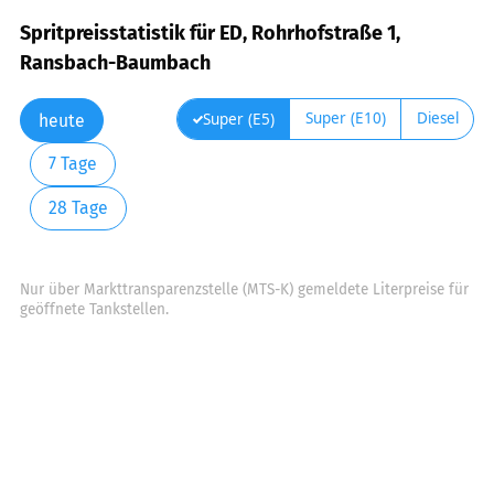
Spritpreisstatistik für ED, Rohrhofstraße 1,
Ransbach-Baumbach
Super (E10)
Diesel
Super (E5)
heute
7 Tage
28 Tage
Nur über Markttransparenzstelle (MTS-K) gemeldete Literpreise für
geöffnete Tankstellen.