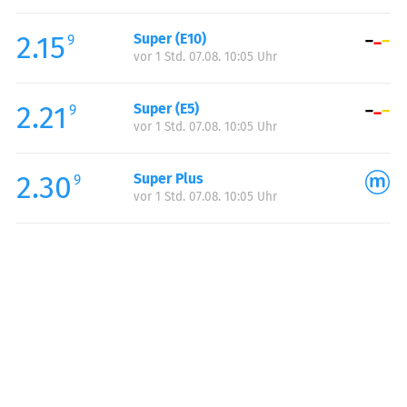
Freitag:
06:00-20:00
2.15
Super (E10)
Samstag:
07:00-20:00
9
vor 1 Std. 07.08. 10:05 Uhr
Sonntag:
08:00-19:00
Feiertag:
08:00-19:00
2.21
Super (E5)
9
vor 1 Std. 07.08. 10:05 Uhr
2.30
Super Plus
9
vor 1 Std. 07.08. 10:05 Uhr