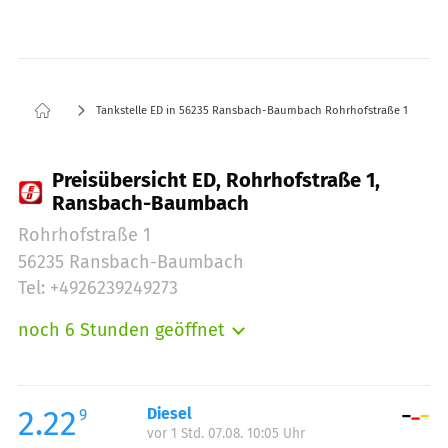
Tankstelle ED in 56235 Ransbach-Baumbach Rohrhofstraße 1
Preisübersicht ED, Rohrhofstraße 1,
Ransbach-Baumbach
Rohrhofstraße 1
56235 Ransbach-Baumbach
Tel: +4926239249273
noch 6 Stunden geöffnet
Montag:
06:00-20:00
Dienstag:
06:00-20:00
Mittwoch:
06:00-20:00
2.22
Diesel
9
vor 1 Std. 07.08. 10:05 Uhr
Donnerstag:
06:00-20:00