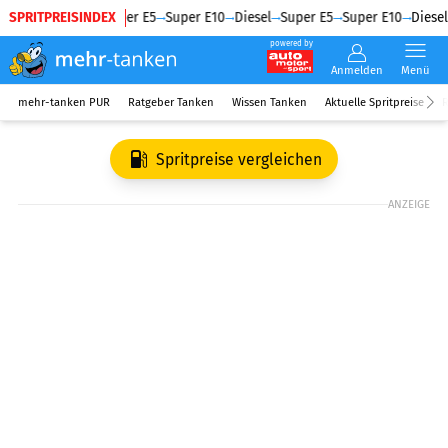
SPRITPREISINDEX
Diesel
Super E5
Super E10
Diesel
Super E5
Super E10
Diesel
powered by
Anmelden
Menü
mehr-tanken PUR
Ratgeber Tanken
Wissen Tanken
Aktuelle Spritpreise
R
Spritpreise vergleichen
ANZEIGE