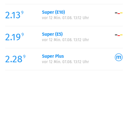
Freitag:
05:45-21:00
2.13
Super (E10)
Samstag:
07:00-21:00
9
vor 12 Min. 07.08. 13:12 Uhr
Sonntag:
07:30-21:00
Feiertag:
07:30-21:00
2.19
Super (E5)
9
vor 12 Min. 07.08. 13:12 Uhr
2.28
Super Plus
9
vor 12 Min. 07.08. 13:12 Uhr