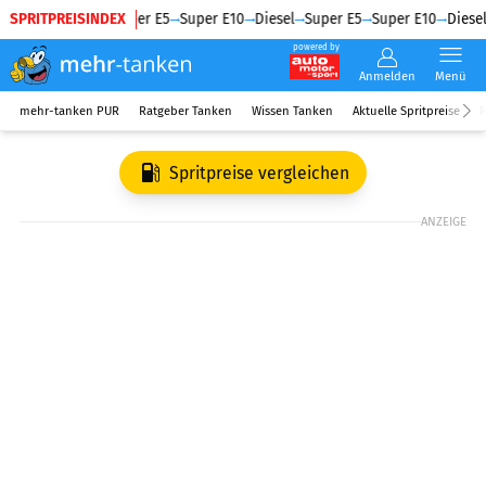
SPRITPREISINDEX
Diesel
Super E5
Super E10
Diesel
Super E5
Super E10
Diesel
powered by
Anmelden
Menü
mehr-tanken PUR
Ratgeber Tanken
Wissen Tanken
Aktuelle Spritpreise
R
Spritpreise vergleichen
ANZEIGE