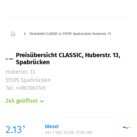
Tankstelle CLASSIC in 55595 Spabrücken Huberstr. 13
Preisübersicht CLASSIC, Huberstr. 13,
Spabrücken
Huberstr. 13
55595 Spabrücken
Tel: +4967061745
24h geöffnet
Montag:
00:00-23:59
Dienstag:
00:00-23:59
Mittwoch:
00:00-23:59
2.13
Diesel
9
vor 1 Std. 07.08. 17:40 Uhr
Donnerstag:
00:00-23:59