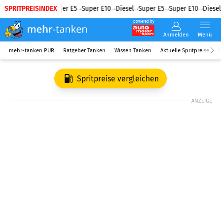
SPRITPREISINDEX
Diesel
Super E5
Super E10
Diesel
Super E5
Super E10
Diesel
powered by
Anmelden
Menü
mehr-tanken PUR
Ratgeber Tanken
Wissen Tanken
Aktuelle Spritpreise
R
Spritpreise vergleichen
ANZEIGE