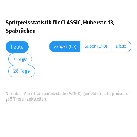
Spritpreisstatistik für CLASSIC, Huberstr. 13,
Spabrücken
Super (E10)
Diesel
Super (E5)
heute
7 Tage
28 Tage
Nur über Markttransparenzstelle (MTS-K) gemeldete Literpreise für
geöffnete Tankstellen.