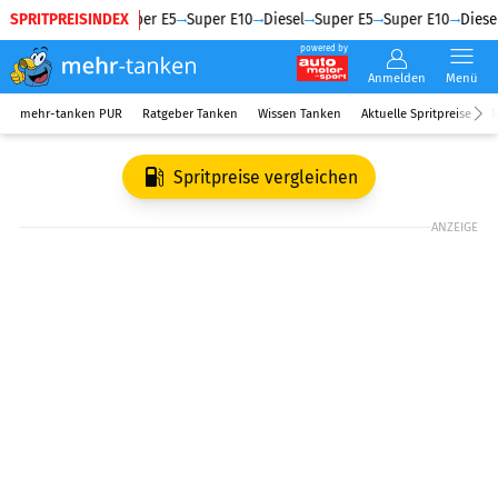
SPRITPREISINDEX
Diesel
Super E5
Super E10
Diesel
Super E5
Super E10
Diesel
powered by
Anmelden
Menü
mehr-tanken PUR
Ratgeber Tanken
Wissen Tanken
Aktuelle Spritpreise
R
Spritpreise vergleichen
ANZEIGE