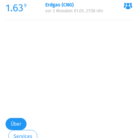
1.63
Erdgas (CNG)
Samstag:
00:00-24:00
9
vor 3 Monaten 01.05. 21:58 Uhr
Sonntag:
00:00-24:00
Über
Services