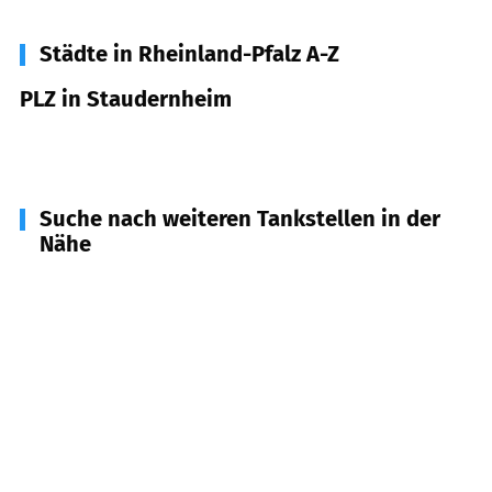
Städte in Rheinland-Pfalz A-Z
PLZ in Staudernheim
55568
Staudernheim
Suche nach weiteren Tankstellen in der
Nähe
55571
Odernheim am Glan
(
3,6
km Entfernung)
55566
Sobernheim
(
3,6
km Entfernung)
55592
Rehborn
(
4,8
km Entfernung)
55590
Meisenheim
(
5,6
km Entfernung)
55596
Waldböckelheim
(
6,9
km Entfernung)
55569
Monzingen
(
7,5
km Entfernung)