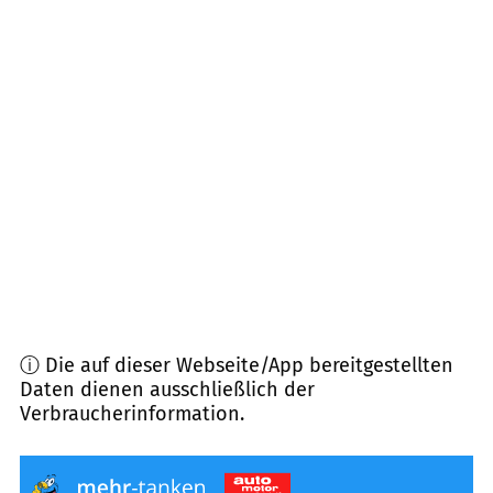
55585
Norheim u.a.
(
7,8
km Entfernung)
67823
Obermoschel, Schiersfeld
(
8,2
km
Entfernung)
67826
Hallgarten
(
8,3
km Entfernung)
67829
Callbach
(
8,4
km Entfernung)
ⓘ Die auf dieser Webseite/App bereitgestellten
Daten dienen ausschließlich der
Verbraucherinformation.