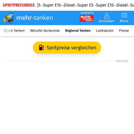
SPRITPREISINDEX
Diesel
Super E5
Super E10
Diesel
Super E5
Super E10
Diesel
Su
powered by
Anmelden
Menü
Wissen Tanken
Aktuelle Spritpreise
Regional Tanken
Ladesäulen
Presse
Spritpreise vergleichen
ANZEIGE