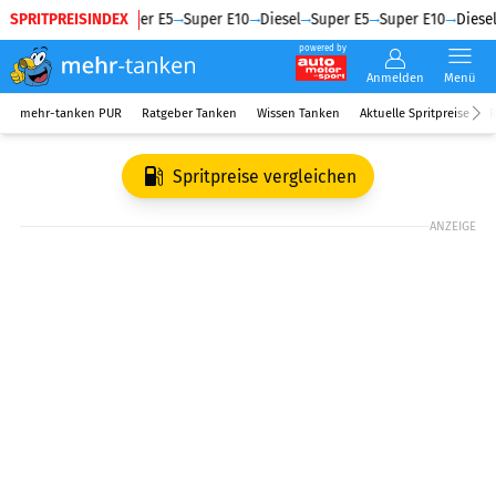
SPRITPREISINDEX
Diesel
Super E5
Super E10
Diesel
Super E5
Super E10
Diesel
powered by
Anmelden
Menü
mehr-tanken PUR
Ratgeber Tanken
Wissen Tanken
Aktuelle Spritpreise
R
Spritpreise vergleichen
ANZEIGE