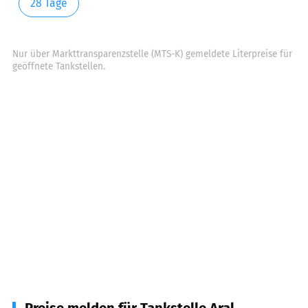
28 Tage
Nur über Markttransparenzstelle (MTS-K) gemeldete Literpreise für
geöffnete Tankstellen.
Preise melden für Tankstelle Aral