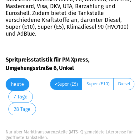
Mastercard, Visa, DKV, UTA, Barzahlung und
Euroshell. Zudem bietet die Tankstelle
verschiedene Kraftstoffe an, darunter Diesel,
Super (E10), Super (E5), Klimadiesel 90 (HVO100)
und AdBlue.
Spritpreisstatistik für PM Xpress,
Umgehungsstraße 6, Unkel
Super (E10)
Diesel
Super (E5)
heute
7 Tage
28 Tage
Nur über Markttransparenzstelle (MTS-K) gemeldete Literpreise für
geöffnete Tankstellen.