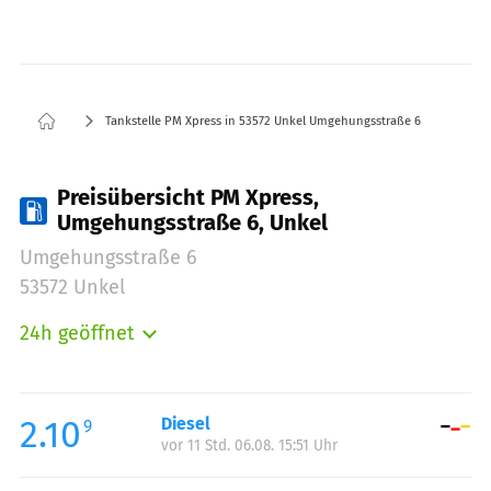
Tankstelle PM Xpress in 53572 Unkel Umgehungsstraße 6
Preisübersicht PM Xpress,
Umgehungsstraße 6, Unkel
Umgehungsstraße 6
53572 Unkel
24h geöffnet
Montag:
00:00-24:00
Dienstag:
00:00-24:00
Mittwoch:
00:00-24:00
2.10
Diesel
9
vor 11 Std. 06.08. 15:51 Uhr
Donnerstag:
00:00-24:00
Freitag:
00:00-24:00