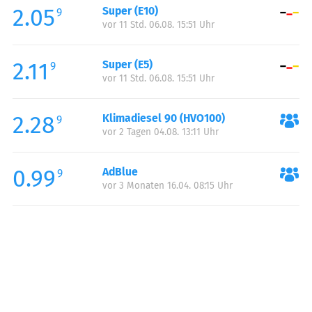
2.05
Super (E10)
Samstag:
00:00-24:00
9
vor 11 Std. 06.08. 15:51 Uhr
Sonntag:
00:00-24:00
Feiertag:
00:00-24:00
2.11
Super (E5)
9
vor 11 Std. 06.08. 15:51 Uhr
2.28
Klimadiesel 90 (HVO100)
9
vor 2 Tagen 04.08. 13:11 Uhr
0.99
AdBlue
9
vor 3 Monaten 16.04. 08:15 Uhr