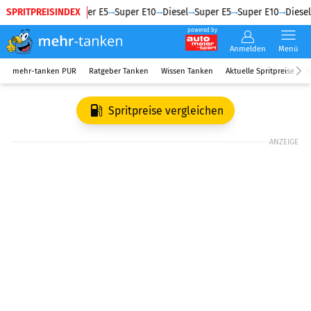
SPRITPREISINDEX
Diesel
Super E5
Super E10
Diesel
Super E5
Super E10
Diesel
powered by
Anmelden
Menü
mehr-tanken PUR
Ratgeber Tanken
Wissen Tanken
Aktuelle Spritpreise
R
Spritpreise vergleichen
ANZEIGE