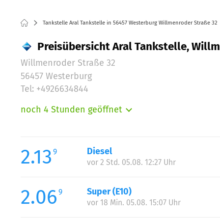
Tankstelle Aral Tankstelle in 56457 Westerburg Willmenroder Straße 32
Preisübersicht Aral Tankstelle, Wil
Willmenroder Straße 32
56457 Westerburg
Tel: +4926634844
noch 4 Stunden geöffnet
Montag:
Dienstag:
Mittwoch:
2.13
Diesel
9
Donnerstag:
vor 2 Std. 05.08. 12:27 Uhr
Freitag:
Samstag:
2.06
Super (E10)
9
Sonntag:
vor 18 Min. 05.08. 15:07 Uhr