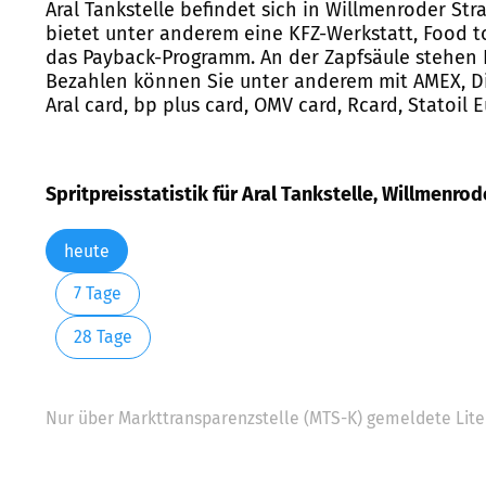
Aral Tankstelle befindet sich in Willmenroder Str
bietet unter anderem eine KFZ-Werkstatt, Food t
das Payback-Programm. An der Zapfsäule stehen Di
Bezahlen können Sie unter anderem mit AMEX, Dine
Aral card, bp plus card, OMV card, Rcard, Statoil
Spritpreisstatistik für Aral Tankstelle, Willmenro
heute
7 Tage
28 Tage
Nur über Markttransparenzstelle (MTS-K) gemeldete Liter