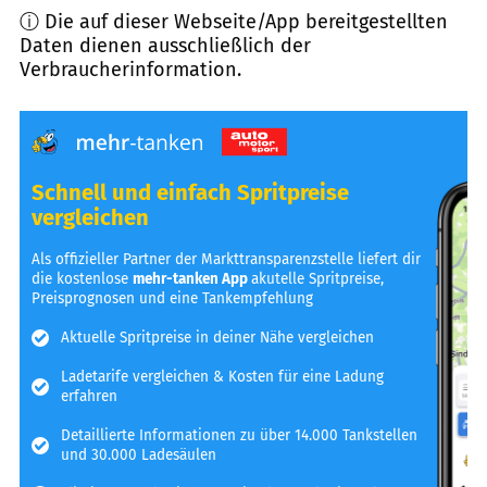
ⓘ Die auf dieser Webseite/App bereitgestellten
Daten dienen ausschließlich der
Verbraucherinformation.
Schnell und einfach Spritpreise
vergleichen
Als offizieller Partner der Markttransparenzstelle liefert dir
die kostenlose
mehr-tanken App
akutelle Spritpreise,
Preisprognosen und eine Tankempfehlung
Aktuelle Spritpreise in deiner Nähe vergleichen
Ladetarife vergleichen & Kosten für eine Ladung
erfahren
Detaillierte Informationen zu über 14.000 Tankstellen
und 30.000 Ladesäulen