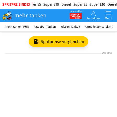
SPRITPREISINDEX
Diesel
Super E5
Super E10
Diesel
Super E5
Super E10
Diesel
powered by
Anmelden
Menü
mehr-tanken PUR
Ratgeber Tanken
Wissen Tanken
Aktuelle Spritpreise
R
Spritpreise vergleichen
ANZEIGE