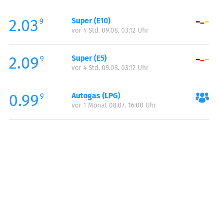
Freitag:
05:30-23:00
2.03
Super (E10)
Samstag:
06:30-23:00
9
vor 4 Std. 09.08. 03:12 Uhr
Sonntag:
07:30-23:00
Feiertag:
07:30-23:00
2.09
Super (E5)
9
vor 4 Std. 09.08. 03:12 Uhr
0.99
Autogas (LPG)
9
vor 1 Monat 08.07. 16:00 Uhr