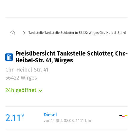
Tankstelle Tankstelle Schlotter in 56422 Wirges Chr.-Heibel-Str. 41
Preisübersicht Tankstelle Schlotter, Chr.-
Heibel-Str. 41, Wirges
Chr.-Heibel-Str. 41
56422 Wirges
24h geöffnet
Montag:
00:00-24:00
Dienstag:
00:00-24:00
Mittwoch:
00:00-24:00
2.11
Diesel
9
vor 15 Std. 08.08. 14:11 Uhr
Donnerstag:
00:00-24:00
Freitag:
00:00-24:00