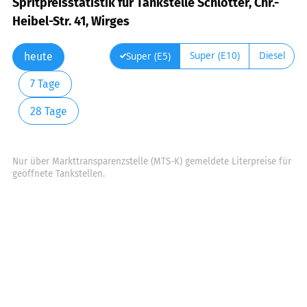
Spritpreisstatistik für Tankstelle Schlotter, Chr.-
Heibel-Str. 41, Wirges
Super (E10)
Diesel
Super (E5)
heute
7 Tage
28 Tage
Nur über Markttransparenzstelle (MTS-K) gemeldete Literpreise für
geöffnete Tankstellen.