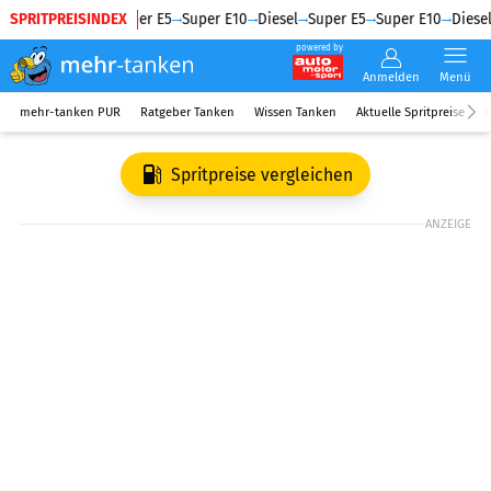
SPRITPREISINDEX
Diesel
Super E5
Super E10
Diesel
Super E5
Super E10
Diesel
powered by
Anmelden
Menü
mehr-tanken PUR
Ratgeber Tanken
Wissen Tanken
Aktuelle Spritpreise
R
Spritpreise vergleichen
ANZEIGE