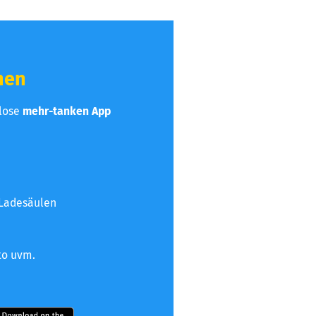
hen
nlose
mehr-tanken App
 Ladesäulen
to uvm.