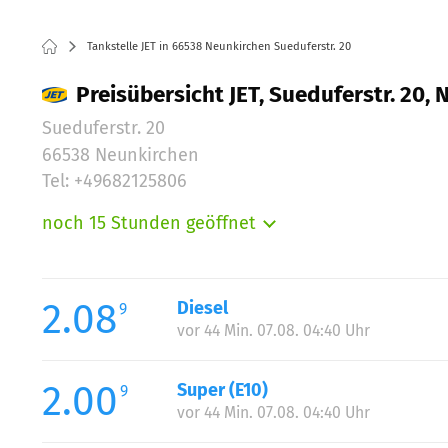
Tankstelle JET in 66538 Neunkirchen Sueduferstr. 20
Preisübersicht JET, Sueduferstr. 20,
Sueduferstr. 20
66538 Neunkirchen
Tel: +49682125806
noch 15 Stunden geöffnet
Montag:
Dienstag:
Mittwoch:
2.08
Diesel
9
Donnerstag:
vor 44 Min. 07.08. 04:40 Uhr
Freitag:
Samstag:
2.00
Super (E10)
9
Sonntag:
vor 44 Min. 07.08. 04:40 Uhr
Feiertag: