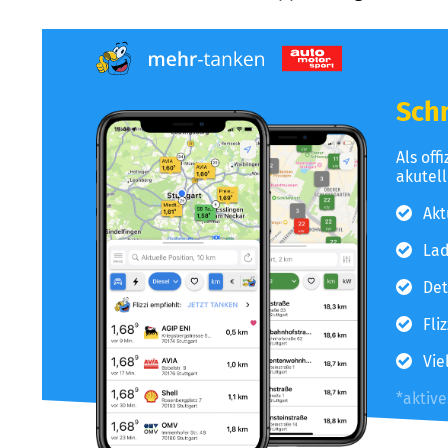
Schn
Als off
akutel
Akt
Lad
Det
Fli
Vie
*aktiv