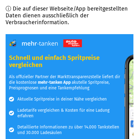
ⓘ Die auf dieser Webseite/App bereitgestellten
Daten dienen ausschließlich der
Verbraucherinformation.
Schnell und einfach Spritpreise
vergleichen
Als offizieller Partner der Markttransparenzstelle liefert dir
die kostenlose
mehr-tanken App
akutelle Spritpreise,
Preisprognosen und eine Tankempfehlung
Aktuelle Spritpreise in deiner Nähe vergleichen
Ladetarife vergleichen & Kosten für eine Ladung
erfahren
Detaillierte Informationen zu über 14.000 Tankstellen
und 30.000 Ladesäulen