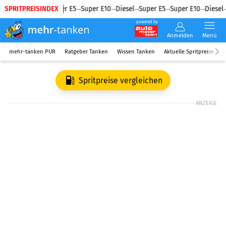
SPRITPREISINDEX
Diesel
Super E5
Super E10
Diesel
Super E5
Super E10
Diesel
powered by
Anmelden
Menü
mehr-tanken PUR
Ratgeber Tanken
Wissen Tanken
Aktuelle Spritpreise
R
Spritpreise vergleichen
ANZEIGE