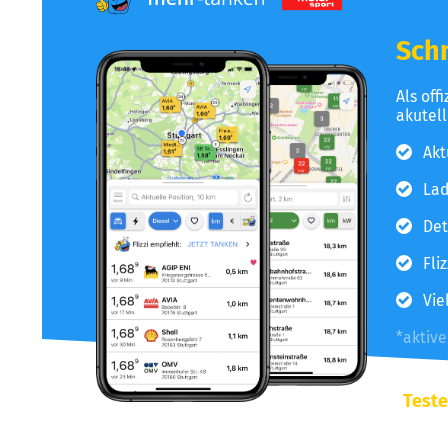
Schn
Als off
akutel
Akt
Lad
Det
Fli
Vie
*aktiv
Teste