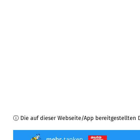
66265
Heusweiler
(
10,3
km Entfernung)
66299
Friedrichsthal
(
11,6
km Entfernung)
66386
Sankt Ingbert
(
11,7
km Entfernung)
66359
Bous
(
11,7
km Entfernung)
66773
Schwalbach
(
11,8
km Entfernung)
66333
Völklingen
(
13,0
km Entfernung)
ⓘ Die auf dieser Webseite/App bereitgestellten 