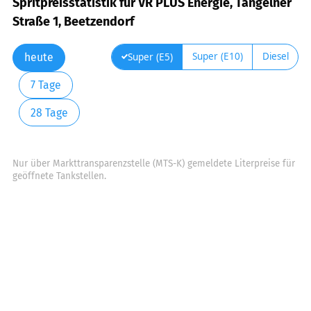
Spritpreisstatistik für VR PLUS Energie, Tangelner
Straße 1, Beetzendorf
Super (E10)
Diesel
Super (E5)
heute
7 Tage
28 Tage
Nur über Markttransparenzstelle (MTS-K) gemeldete Literpreise für
geöffnete Tankstellen.