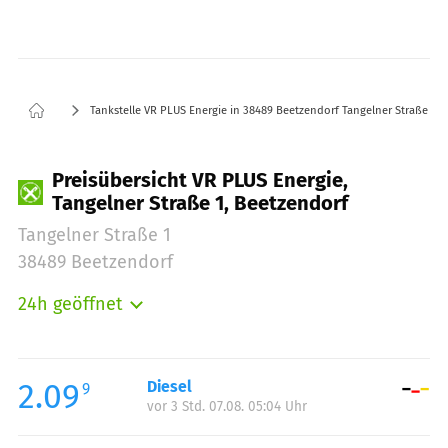
Tankstelle VR PLUS Energie in 38489 Beetzendorf Tangelner Straße 1
Preisübersicht VR PLUS Energie,
Tangelner Straße 1, Beetzendorf
Tangelner Straße 1
38489 Beetzendorf
24h geöffnet
Montag:
00:00-24:00
Dienstag:
00:00-24:00
Mittwoch:
00:00-24:00
2.09
Diesel
9
vor 3 Std. 07.08. 05:04 Uhr
Donnerstag:
00:00-24:00
Freitag:
00:00-24:00