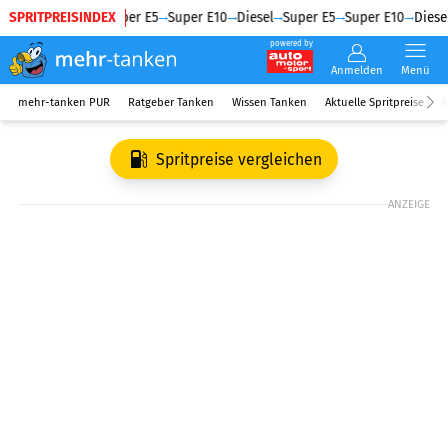
SPRITPREISINDEX
Diesel
Super E5
Super E10
Diesel
Super E5
Super E10
Diesel
powered by
Anmelden
Menü
mehr-tanken PUR
Ratgeber Tanken
Wissen Tanken
Aktuelle Spritpreise
R
Spritpreise vergleichen
ANZEIGE