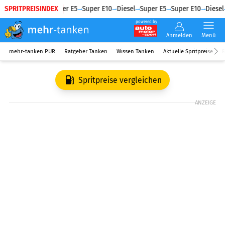
SPRITPREISINDEX
Diesel
Super E5
Super E10
Diesel
Super E5
Super E10
Diesel
powered by
Anmelden
Menü
mehr-tanken PUR
Ratgeber Tanken
Wissen Tanken
Aktuelle Spritpreise
R
Spritpreise vergleichen
ANZEIGE