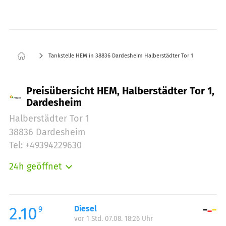
Tankstelle HEM in 38836 Dardesheim Halberstädter Tor 1
Preisübersicht HEM, Halberstädter Tor 1,
Dardesheim
Halberstädter Tor 1
38836 Dardesheim
Tel: +49394229630
24h geöffnet
Montag:
00:00-24:00
Dienstag:
00:00-24:00
Mittwoch:
00:00-24:00
2.10
Diesel
9
vor 1 Std. 07.08. 18:26 Uhr
Donnerstag:
00:00-24:00