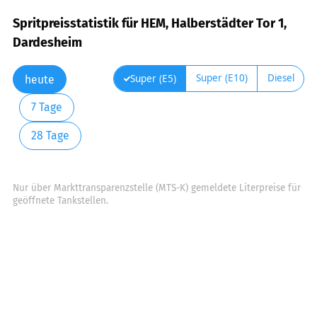
Spritpreisstatistik für HEM, Halberstädter Tor 1,
Dardesheim
Super (E10)
Diesel
Super (E5)
heute
7 Tage
28 Tage
Nur über Markttransparenzstelle (MTS-K) gemeldete Literpreise für
geöffnete Tankstellen.