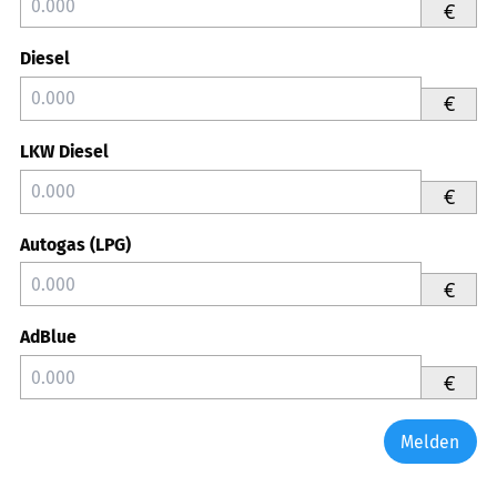
€
Diesel
€
LKW Diesel
€
Autogas (LPG)
€
AdBlue
€
Melden