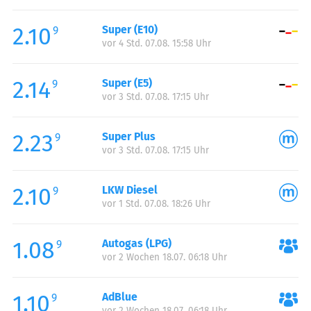
Freitag:
00:00-24:00
2.10
Super (E10)
Samstag:
00:00-24:00
9
vor 4 Std. 07.08. 15:58 Uhr
Sonntag:
00:00-24:00
2.14
Super (E5)
9
vor 3 Std. 07.08. 17:15 Uhr
2.23
Super Plus
9
vor 3 Std. 07.08. 17:15 Uhr
2.10
LKW Diesel
9
vor 1 Std. 07.08. 18:26 Uhr
1.08
Autogas (LPG)
9
vor 2 Wochen 18.07. 06:18 Uhr
1.10
AdBlue
9
vor 2 Wochen 18.07. 06:18 Uhr