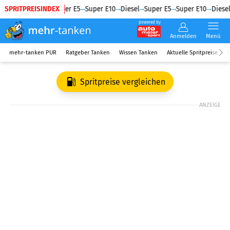
SPRITPREISINDEX
Diesel
Super E5
Super E10
Diesel
Super E5
Super E10
Diesel
powered by
Anmelden
Menü
mehr-tanken PUR
Ratgeber Tanken
Wissen Tanken
Aktuelle Spritpreise
R
Spritpreise vergleichen
ANZEIGE