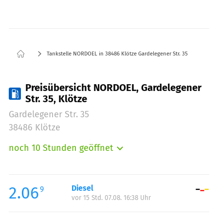
Tankstelle NORDOEL in 38486 Klötze Gardelegener Str. 35
Preisübersicht NORDOEL, Gardelegener
Str. 35, Klötze
Gardelegener Str. 35
38486 Klötze
noch 10 Stunden geöffnet
Montag:
05:00-21:00
Dienstag:
05:00-21:00
Mittwoch:
05:00-21:00
2.06
Diesel
9
vor 15 Std. 07.08. 16:38 Uhr
Donnerstag:
05:00-21:00
Freitag:
05:00-21:00