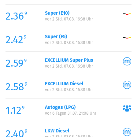
Freitag:
00:00-24:00
2.36
Super (E10)
Samstag:
00:00-24:00
9
vor 2 Std. 07.08. 16:38 Uhr
Sonntag:
00:00-24:00
2.42
Super (E5)
9
vor 2 Std. 07.08. 16:38 Uhr
2.59
EXCELLIUM Super Plus
9
vor 2 Std. 07.08. 16:38 Uhr
2.58
EXCELLIUM Diesel
9
vor 2 Std. 07.08. 16:38 Uhr
1.12
Autogas (LPG)
9
vor 6 Tagen 31.07. 21:08 Uhr
2.40
LKW Diesel
9
vor 2 Std. 07.08. 16:38 Uhr