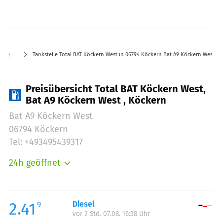
Tankstelle Total BAT Köckern West in 06794 Köckern Bat A9 Köckern West
Preisübersicht Total BAT Köckern West,
Bat A9 Köckern West , Köckern
Bat A9 Köckern West
06794 Köckern
Tel: +493495439317
24h geöffnet
Montag:
00:00-24:00
Dienstag:
00:00-24:00
Mittwoch:
00:00-24:00
2.41
Diesel
9
vor 2 Std. 07.08. 16:38 Uhr
Donnerstag:
00:00-24:00