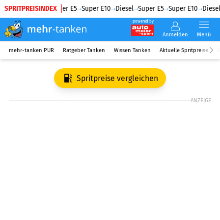
SPRITPREISINDEX
Diesel
Super E5
Super E10
Diesel
Super E5
Super E10
Diesel
powered by
Anmelden
Menü
mehr-tanken PUR
Ratgeber Tanken
Wissen Tanken
Aktuelle Spritpreise
R
Spritpreise vergleichen
ANZEIGE