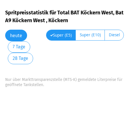
Spritpreisstatistik für Total BAT Köckern West, Bat
A9 Köckern West , Köckern
Super (E10)
Diesel
Super (E5)
heute
7 Tage
28 Tage
Nur über Markttransparenzstelle (MTS-K) gemeldete Literpreise für
geöffnete Tankstellen.