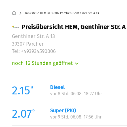
Tankstelle HEM in 39307 Parchen Genthiner Str. A 13
Preisübersicht HEM, Genthiner Str. A
Genthiner Str. A 13
39307 Parchen
Tel: +493934590006
noch 16 Stunden geöffnet
Montag:
Dienstag:
Mittwoch:
2.15
Diesel
9
Donnerstag:
vor 8 Std. 06.08. 18:27 Uhr
Freitag:
Samstag:
2.07
Super (E10)
9
Sonntag:
vor 9 Std. 06.08. 17:56 Uhr