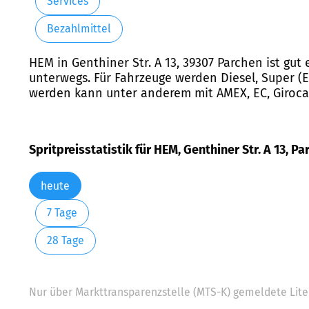
Services
Bezahlmittel
HEM in Genthiner Str. A 13, 39307 Parchen ist gu
unterwegs. Für Fahrzeuge werden Diesel, Super (E1
werden kann unter anderem mit AMEX, EC, Girocar
Spritpreisstatistik für HEM, Genthiner Str. A 13, Pa
heute
7 Tage
28 Tage
Nur über Markttransparenzstelle (MTS-K) gemeldete Liter