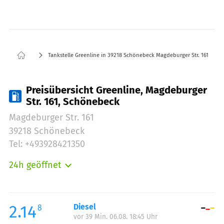
Tankstelle Greenline in 39218 Schönebeck Magdeburger Str. 161
Preisübersicht Greenline, Magdeburger
Str. 161, Schönebeck
Magdeburger Str. 161
39218 Schönebeck
Tel: +493928421350
24h geöffnet
Montag:
00:00-24:00
Dienstag:
00:00-24:00
Mittwoch:
00:00-24:00
2.14
Diesel
8
vor 39 Min. 06.08. 18:45 Uhr
Donnerstag:
00:00-24:00