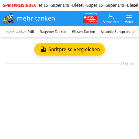
SPRITPREISINDEX
Diesel
Super E5
Super E10
Diesel
Super E5
Super E10
Diesel
powered by
Anmelden
Menü
mehr-tanken PUR
Ratgeber Tanken
Wissen Tanken
Aktuelle Spritpreise
R
Spritpreise vergleichen
ANZEIGE