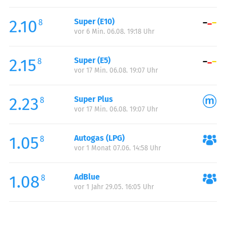
Freitag:
00:00-24:00
2.10
Super (E10)
Samstag:
00:00-24:00
8
vor 6 Min. 06.08. 19:18 Uhr
Sonntag:
00:00-24:00
2.15
Super (E5)
8
vor 17 Min. 06.08. 19:07 Uhr
2.23
Super Plus
8
vor 17 Min. 06.08. 19:07 Uhr
1.05
Autogas (LPG)
8
vor 1 Monat 07.06. 14:58 Uhr
1.08
AdBlue
8
vor 1 Jahr 29.05. 16:05 Uhr