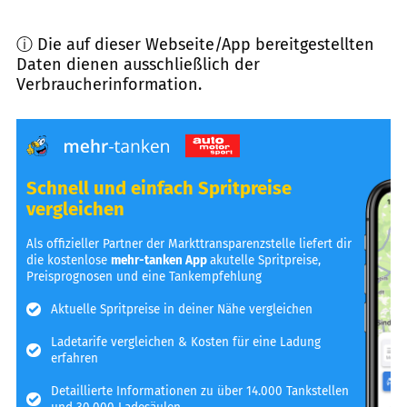
ⓘ Die auf dieser Webseite/App bereitgestellten
Daten dienen ausschließlich der
Verbraucherinformation.
Schnell und einfach Spritpreise
vergleichen
Als offizieller Partner der Markttransparenzstelle liefert dir
die kostenlose
mehr-tanken App
akutelle Spritpreise,
Preisprognosen und eine Tankempfehlung
Aktuelle Spritpreise in deiner Nähe vergleichen
Ladetarife vergleichen & Kosten für eine Ladung
erfahren
Detaillierte Informationen zu über 14.000 Tankstellen