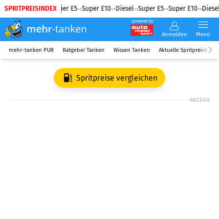
SPRITPREISINDEX
Diesel
Super E5
Super E10
Diesel
Super E5
Super E10
Diesel
powered by
Anmelden
Menü
mehr-tanken PUR
Ratgeber Tanken
Wissen Tanken
Aktuelle Spritpreise
R
Spritpreise vergleichen
ANZEIGE