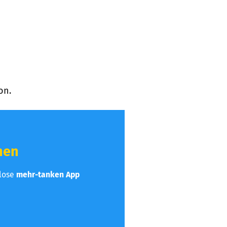
on.
hen
nlose
mehr-tanken App