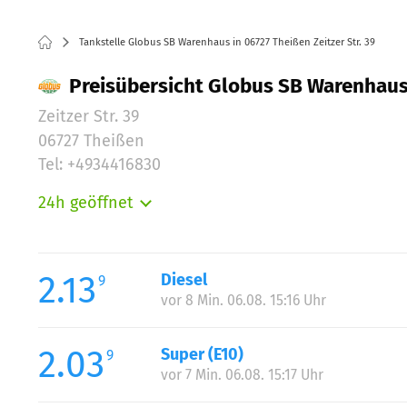
Tankstelle Globus SB Warenhaus in 06727 Theißen Zeitzer Str. 39
Preisübersicht Globus SB Warenhaus, 
Zeitzer Str. 39
06727 Theißen
Tel: +4934416830
24h geöffnet
Montag:
Dienstag:
Mittwoch:
2.13
Diesel
9
Donnerstag:
vor 8 Min. 06.08. 15:16 Uhr
Freitag:
Samstag:
2.03
Super (E10)
9
Sonntag:
vor 7 Min. 06.08. 15:17 Uhr