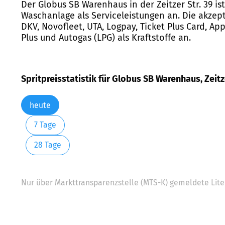
Der Globus SB Warenhaus in der Zeitzer Str. 39 is
Waschanlage als Serviceleistungen an. Die akzept
DKV, Novofleet, UTA, Logpay, Ticket Plus Card, App
Plus und Autogas (LPG) als Kraftstoffe an.
Spritpreisstatistik für Globus SB Warenhaus, Zeitz
heute
7 Tage
28 Tage
Nur über Markttransparenzstelle (MTS-K) gemeldete Liter