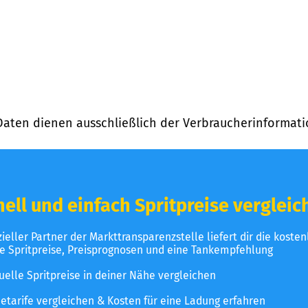
Daten dienen ausschließlich der Verbraucherinformati
ell und einfach Spritpreise vergleic
izieller Partner der Markttransparenzstelle liefert dir die koste
le Spritpreise, Preisprognosen und eine Tankempfehlung
uelle Spritpreise in deiner Nähe vergleichen
etarife vergleichen & Kosten für eine Ladung erfahren