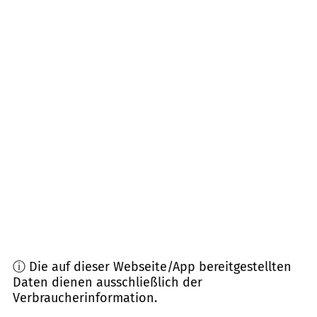
06901
Kemberg
(
19,2
km Entfernung)
06868
Coswig (Anhalt)
(
21,0
km Entfernung)
06785
Oranienbaum-Wörlitz
(
22,2
km Entfernung)
14827
Wiesenburg
(
22,3
km Entfernung)
14806
Belzig
(
24,9
km Entfernung)
06917
Jessen (Elster)
(
25,7
km Entfernung)
ⓘ Die auf dieser Webseite/App bereitgestellten
Daten dienen ausschließlich der
Verbraucherinformation.