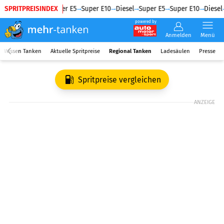
SPRITPREISINDEX
Diesel
Super E5
Super E10
Diesel
Super E5
Super E10
Diesel
powered by
Anmelden
Menü
Wissen Tanken
Aktuelle Spritpreise
Regional Tanken
Ladesäulen
Presse
Spritpreise vergleichen
ANZEIGE