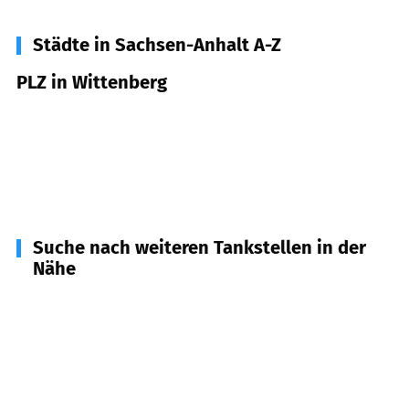
Städte in Sachsen-Anhalt A-Z
PLZ in Wittenberg
06886
Wittenberg
06888
Wittenberg
06889
Wittenberg
Suche nach weiteren Tankstellen in der
Nähe
14823
Niemegk
(
11,3
km Entfernung)
06895
Zahna-Elster
(
12,3
km Entfernung)
06869
Coswig (Anhalt)
(
14,6
km Entfernung)
14929
Treuenbrietzen
(
18,8
km Entfernung)