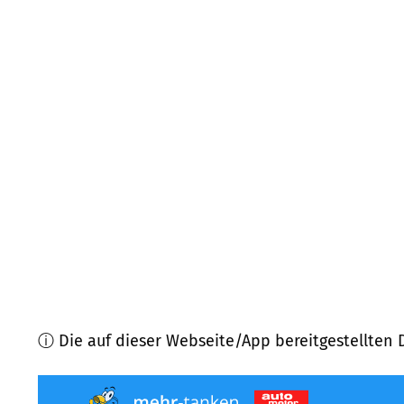
06901
Kemberg
(
19,2
km Entfernung)
06868
Coswig (Anhalt)
(
21,0
km Entfernung)
06785
Oranienbaum-Wörlitz
(
22,2
km Entfernung)
14827
Wiesenburg
(
22,3
km Entfernung)
14806
Belzig
(
24,9
km Entfernung)
06917
Jessen (Elster)
(
25,7
km Entfernung)
ⓘ Die auf dieser Webseite/App bereitgestellten 