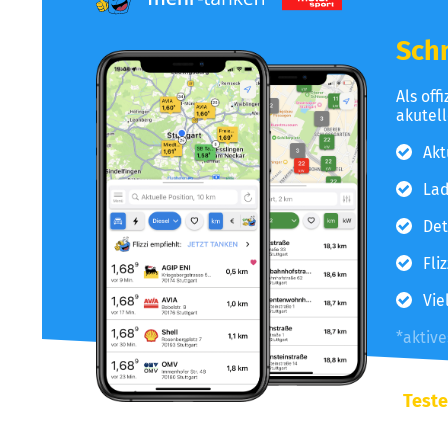
Schn
Als off
akutel
Akt
Lad
Det
Fli
Vie
*aktiv
Teste