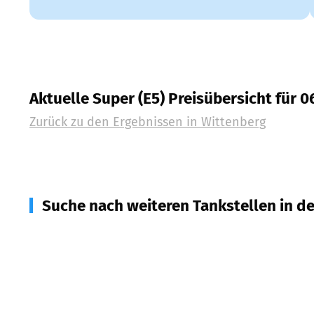
Aktuelle Super (E5) Preisübersicht für 
Zurück zu den Ergebnissen in
Wittenberg
Suche nach weiteren Tankstellen in d
14823
Niemegk
(
11,3
km Entfernung)
06895
Zahna-Elster
(
12,3
km Entfernung)
06869
Coswig (Anhalt)
(
14,6
km Entfernung)
14929
Treuenbrietzen
(
18,8
km Entfernung)