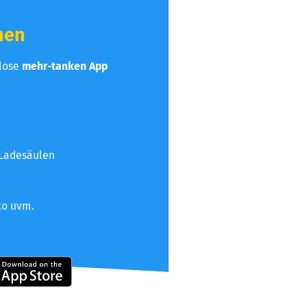
hen
nlose
mehr-tanken App
 Ladesäulen
to uvm.