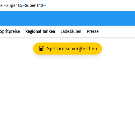
el
Super E5
Super E10
Spritpreise
Regional Tanken
Ladesäulen
Presse
Spritpreise vergleichen