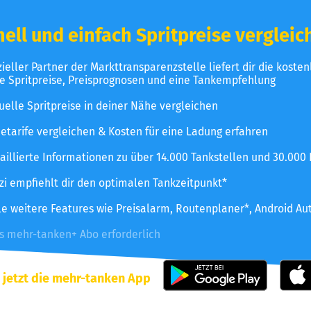
ell und einfach Spritpreise vergleic
izieller Partner der Markttransparenzstelle liefert dir die koste
le Spritpreise, Preisprognosen und eine Tankempfehlung
uelle Spritpreise in deiner Nähe vergleichen
etarife vergleichen & Kosten für eine Ladung erfahren
aillierte Informationen zu über 14.000 Tankstellen und 30.000
zzi empfiehlt dir den optimalen Tankzeitpunkt*
le weitere Features wie Preisalarm, Routenplaner*, Android Au
es mehr-tanken+ Abo erforderlich
 jetzt die mehr-tanken App