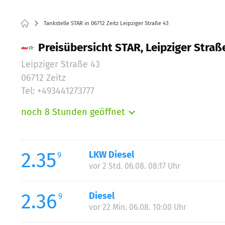
Tankstelle STAR in 06712 Zeitz Leipziger Straße 43
Preisübersicht STAR, Leipziger Straße
Leipziger Straße 43
06712 Zeitz
Tel: +493441273777
noch 8 Stunden geöffnet
Montag:
Dienstag:
Mittwoch:
2.35
LKW Diesel
9
Donnerstag:
vor 2 Std. 06.08. 08:17 Uhr
Freitag:
Samstag:
2.36
Diesel
9
Sonntag:
vor 22 Min. 06.08. 10:00 Uhr