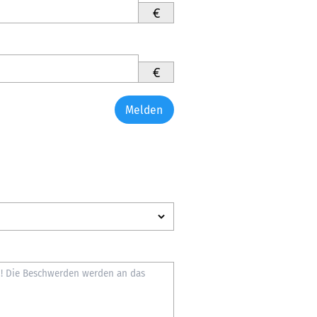
€
€
Melden