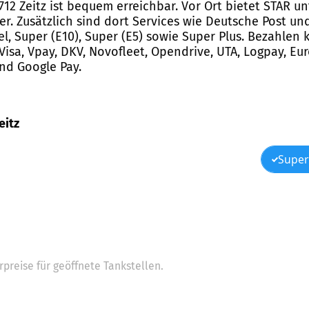
06712 Zeitz ist bequem erreichbar. Vor Ort bietet STAR 
r. Zusätzlich sind dort Services wie Deutsche Post un
esel, Super (E10), Super (E5) sowie Super Plus. Bezahl
isa, Vpay, DKV, Novofleet, Opendrive, UTA, Logpay, Euro
nd Google Pay.
eitz
Super
preise für geöffnete Tankstellen.