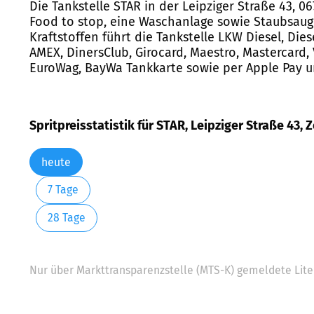
Die Tankstelle STAR in der Leipziger Straße 43, 
Food to stop, eine Waschanlage sowie Staubsauge
Kraftstoffen führt die Tankstelle LKW Diesel, Di
AMEX, DinersClub, Girocard, Maestro, Mastercard, V
EuroWag, BayWa Tankkarte sowie per Apple Pay u
Spritpreisstatistik für STAR, Leipziger Straße 43, Z
heute
7 Tage
28 Tage
Nur über Markttransparenzstelle (MTS-K) gemeldete Liter