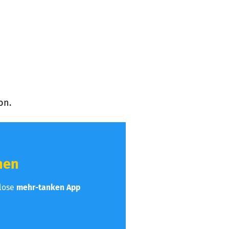
on.
hen
nlose
mehr-tanken App