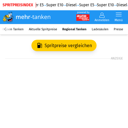
SPRITPREISINDEX
Diesel
Super E5
Super E10
Diesel
Super E5
Super E10
Diesel
powered by
Anmelden
Menü
Wissen Tanken
Aktuelle Spritpreise
Regional Tanken
Ladesäulen
Presse
Spritpreise vergleichen
ANZEIGE