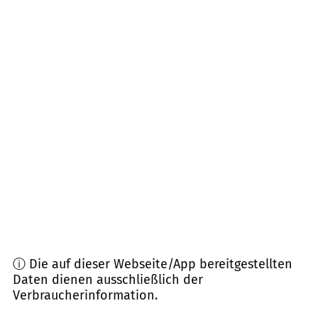
01833
Stolpen, Dürrröhrsdorf-Dittersbach
(
7,8
km
Entfernung)
01324
Dresden
(
10,2
km Entfernung)
01465
Dresden
(
10,6
km Entfernung)
01099
Dresden
(
10,9
km Entfernung)
01896
Pulsnitz
(
11,0
km Entfernung)
01326
Dresden
(
11,5
km Entfernung)
ⓘ Die auf dieser Webseite/App bereitgestellten
Daten dienen ausschließlich der
Verbraucherinformation.