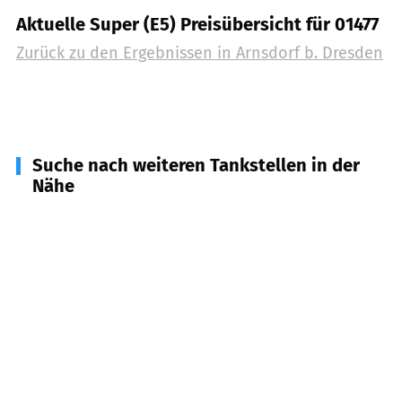
Aktuelle Super (E5) Preisübersicht für 01477
Zurück zu den Ergebnissen in
Arnsdorf b. Dresden
Suche nach weiteren Tankstellen in der
Nähe
01900
Großröhrsdorf, Bretnig-Hauswalde
(
6,7
km
Entfernung)
01909
Großharthau, Frankenthal
(
6,9
km
Entfernung)
01454
Radeberg, Wachau
(
7,2
km Entfernung)
01328
Dresden
(
7,7
km Entfernung)