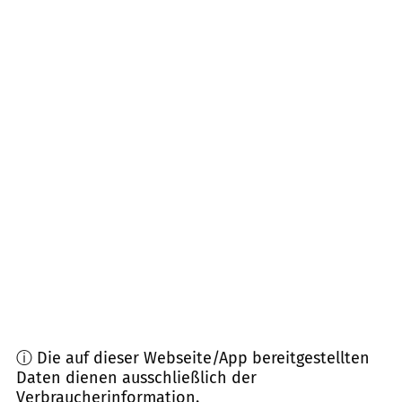
Entfernung)
01829
Wehlen
(
11,4
km Entfernung)
01809
Heidenau
(
11,7
km Entfernung)
01909
Großharthau, Frankenthal
(
14,1
km
Entfernung)
01900
Großröhrsdorf, Bretnig-Hauswalde
(
14,3
km
Entfernung)
01728
Bannewitz
(
14,6
km Entfernung)
ⓘ Die auf dieser Webseite/App bereitgestellten
Daten dienen ausschließlich der
Verbraucherinformation.