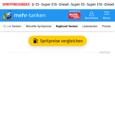
SPRITPREISINDEX
Diesel
Super E5
Super E10
Diesel
Super E5
Super E10
Diesel
powered by
Anmelden
Menü
Wissen Tanken
Aktuelle Spritpreise
Regional Tanken
Ladesäulen
Presse
Spritpreise vergleichen
ANZEIGE