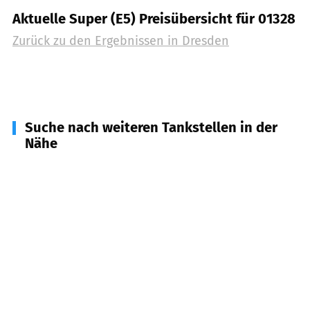
Aktuelle Super (E5) Preisübersicht für 01328
Zurück zu den Ergebnissen in
Dresden
Suche nach weiteren Tankstellen in der
Nähe
01477
Arnsdorf b. Dresden
(
7,7
km Entfernung)
01847
Lohmen
(
9,9
km Entfernung)
01833
Stolpen, Dürrröhrsdorf-Dittersbach
(
10,5
km Entfernung)
01454
Radeberg, Wachau
(
10,9
km Entfernung)
01796
Pirna, Struppen, Dohma
(
11,3
km