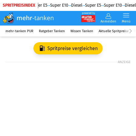
SPRITPREISINDEX
Diesel
Super E5
Super E10
Diesel
Super E5
Super E10
Diesel
powered by
Anmelden
Menü
mehr-tanken PUR
Ratgeber Tanken
Wissen Tanken
Aktuelle Spritpreise
R
Spritpreise vergleichen
ANZEIGE