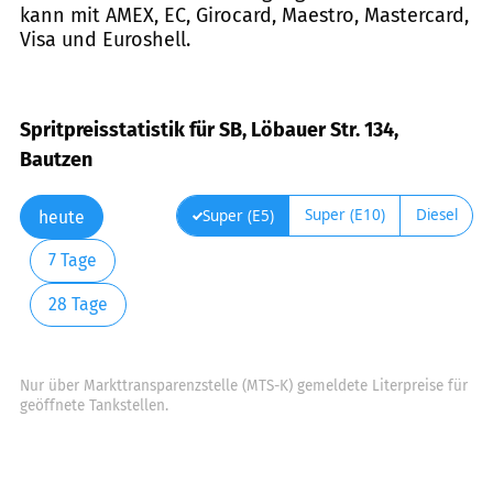
kann mit AMEX, EC, Girocard, Maestro, Mastercard,
Visa und Euroshell.
Spritpreisstatistik für SB, Löbauer Str. 134,
Bautzen
Super (E10)
Diesel
Super (E5)
heute
7 Tage
28 Tage
Nur über Markttransparenzstelle (MTS-K) gemeldete Literpreise für
geöffnete Tankstellen.