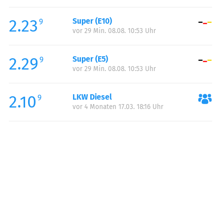
Freitag:
05:00-22:00
2.23
Super (E10)
Samstag:
05:00-22:00
9
vor 29 Min. 08.08. 10:53 Uhr
Sonntag:
06:00-22:00
Feiertag:
06:00-22:00
2.29
Super (E5)
9
vor 29 Min. 08.08. 10:53 Uhr
2.10
LKW Diesel
9
vor 4 Monaten 17.03. 18:16 Uhr