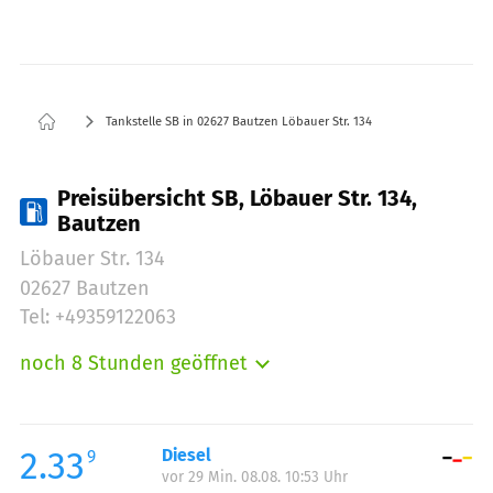
Tankstelle SB in 02627 Bautzen Löbauer Str. 134
Preisübersicht SB, Löbauer Str. 134,
Bautzen
Löbauer Str. 134
02627 Bautzen
Tel: +49359122063
noch 8 Stunden geöffnet
Montag:
05:00-22:00
Dienstag:
05:00-22:00
Mittwoch:
05:00-22:00
2.33
Diesel
9
vor 29 Min. 08.08. 10:53 Uhr
Donnerstag:
05:00-22:00