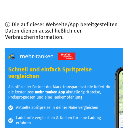
ⓘ Die auf dieser Webseite/App bereitgestellten
Daten dienen ausschließlich der
Verbraucherinformation.
Schnell und einfach Spritpreise
vergleichen
Als offizieller Partner der Markttransparenzstelle liefert dir
die kostenlose
mehr-tanken App
akutelle Spritpreise,
Preisprognosen und eine Tankempfehlung
Aktuelle Spritpreise in deiner Nähe vergleichen
Ladetarife vergleichen & Kosten für eine Ladung
erfahren