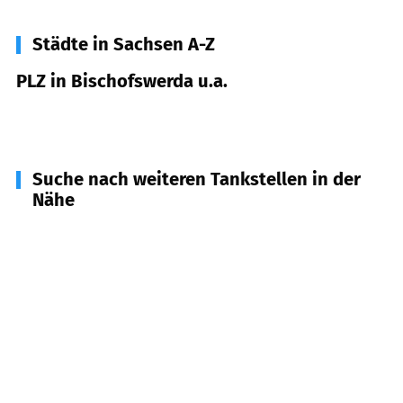
Städte in Sachsen A-Z
PLZ in Bischofswerda u.a.
01877
Bischofswerda u.a.
Suche nach weiteren Tankstellen in der
Nähe
01906
Burkau
(
6,8
km Entfernung)
01909
Großharthau, Frankenthal
(
9,0
km
Entfernung)
02633
Göda
(
9,1
km Entfernung)
01904
Neukirch/Lausitz
(
9,7
km Entfernung)
01844
Neustadt i. Sa.
(
9,9
km Entfernung)