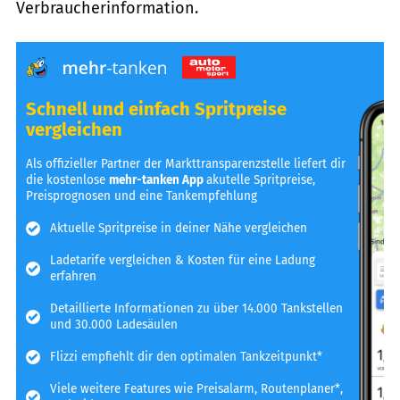
Verbraucherinformation.
Schnell und einfach Spritpreise
vergleichen
Als offizieller Partner der Markttransparenzstelle liefert dir
die kostenlose
mehr-tanken App
akutelle Spritpreise,
Preisprognosen und eine Tankempfehlung
Aktuelle Spritpreise in deiner Nähe vergleichen
Ladetarife vergleichen & Kosten für eine Ladung
erfahren
Detaillierte Informationen zu über 14.000 Tankstellen
und 30.000 Ladesäulen
Flizzi empfiehlt dir den optimalen Tankzeitpunkt*
Viele weitere Features wie Preisalarm, Routenplaner*,