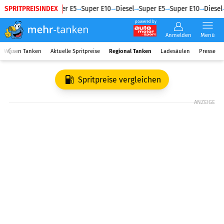
SPRITPREISINDEX
Diesel
Super E5
Super E10
Diesel
Super E5
Super E10
Diesel
powered by
Anmelden
Menü
Wissen Tanken
Aktuelle Spritpreise
Regional Tanken
Ladesäulen
Presse
Spritpreise vergleichen
ANZEIGE