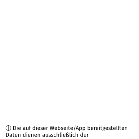
01900
Großröhrsdorf, Bretnig-Hauswalde
(
12,3
km
Entfernung)
01833
Stolpen, Dürrröhrsdorf-Dittersbach
(
14,0
km Entfernung)
02692
Doberschau-Gaußig, Großpostwitz,
Obergurig
(
14,9
km Entfernung)
02681
Wilthen
(
15,2
km Entfernung)
01896
Pulsnitz
(
15,8
km Entfernung)
ⓘ Die auf dieser Webseite/App bereitgestellten
Daten dienen ausschließlich der