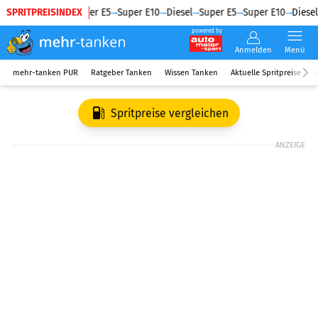
SPRITPREISINDEX
Diesel
Super E5
Super E10
Diesel
Super E5
Super E10
Diesel
powered by
Anmelden
Menü
mehr-tanken PUR
Ratgeber Tanken
Wissen Tanken
Aktuelle Spritpreise
R
Spritpreise vergleichen
ANZEIGE