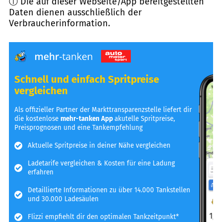
ⓘ Die auf dieser Webseite/App bereitgestellten
Daten dienen ausschließlich der
Verbraucherinformation.
Schnell und einfach Spritpreise
vergleichen
Als offizieller Partner der Markttransparenzstelle liefert dir
die kostenlose
mehr-tanken App
akutelle Spritpreise,
Preisprognosen und eine Tankempfehlung
Aktuelle Spritpreise in deiner Nähe vergleichen
Ladetarife vergleichen & Kosten für eine Ladung
erfahren
Detaillierte Informationen zu über 14.000 Tankstellen
und 30.000 Ladesäulen
Flizzi empfiehlt dir den optimalen Tankzeitpunkt*