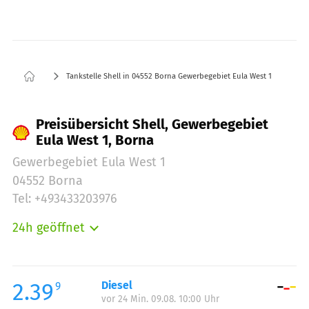
Tankstelle Shell in 04552 Borna Gewerbegebiet Eula West 1
Preisübersicht Shell, Gewerbegebiet
Eula West 1, Borna
Gewerbegebiet Eula West 1
04552 Borna
Tel: +493433203976
24h geöffnet
Montag:
00:00-24:00
Dienstag:
00:00-24:00
Mittwoch:
00:00-24:00
2.39
Diesel
9
vor 24 Min. 09.08. 10:00 Uhr
Donnerstag:
00:00-24:00