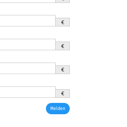
€
€
€
€
Melden