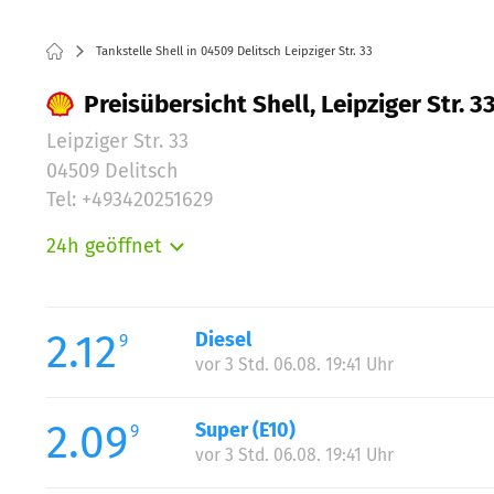
Tankstelle Shell in 04509 Delitsch Leipziger Str. 33
Preisübersicht Shell, Leipziger Str. 3
Leipziger Str. 33
04509 Delitsch
Tel: +493420251629
24h geöffnet
Montag:
Dienstag:
Mittwoch:
2.12
Diesel
9
Donnerstag:
vor 3 Std. 06.08. 19:41 Uhr
Freitag:
Samstag:
2.09
Super (E10)
9
Sonntag:
vor 3 Std. 06.08. 19:41 Uhr
Feiertag: