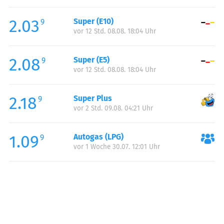
Freitag:
06:00-22:00
2.03
Super (E10)
Samstag:
07:00-22:00
9
vor 12 Std. 08.08. 18:04 Uhr
Sonntag:
07:00-22:00
2.08
Super (E5)
9
vor 12 Std. 08.08. 18:04 Uhr
2.18
Super Plus
9
vor 2 Std. 09.08. 04:21 Uhr
1.09
Autogas (LPG)
9
vor 1 Woche 30.07. 12:01 Uhr