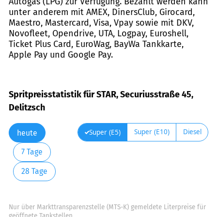
Autogas (LPG) zur Verfügung. Bezahlt werden kann
unter anderem mit AMEX, DinersClub, Girocard,
Maestro, Mastercard, Visa, Vpay sowie mit DKV,
Novofleet, Opendrive, UTA, Logpay, Euroshell,
Ticket Plus Card, EuroWag, BayWa Tankkarte,
Apple Pay und Google Pay.
Spritpreisstatistik für STAR, Securiusstraße 45,
Delitzsch
Super (E10)
Diesel
Super (E5)
heute
7 Tage
28 Tage
Nur über Markttransparenzstelle (MTS-K) gemeldete Literpreise für
geöffnete Tankstellen.