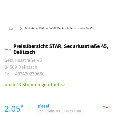
Tankstelle STAR in 04509 Delitzsch Securiusstraße 45
Preisübersicht STAR, Securiusstraße 45,
Delitzsch
Securiusstraße 45
04509 Delitzsch
Tel: +493420230680
noch 13 Stunden geöffnet
Montag:
06:00-22:00
Dienstag:
06:00-22:00
Mittwoch:
06:00-22:00
2.05
Diesel
9
vor 16 Min. 09.08. 06:09 Uhr
Donnerstag:
06:00-22:00