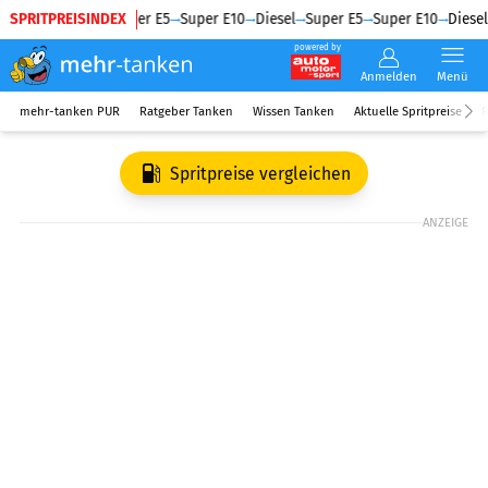
SPRITPREISINDEX
Diesel
Super E5
Super E10
Diesel
Super E5
Super E10
Diesel
powered by
Anmelden
Menü
mehr-tanken PUR
Ratgeber Tanken
Wissen Tanken
Aktuelle Spritpreise
R
Spritpreise vergleichen
ANZEIGE