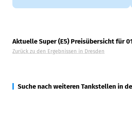
Aktuelle Super (E5) Preisübersicht für 0
Zurück zu den Ergebnissen in
Dresden
Suche nach weiteren Tankstellen in d
01728
Bannewitz
(
8,7
km Entfernung)
01445
Radebeul
(
11,2
km Entfernung)
01705
Freital
(
11,3
km Entfernung)
01731
Kreischa
(
11,8
km Entfernung)