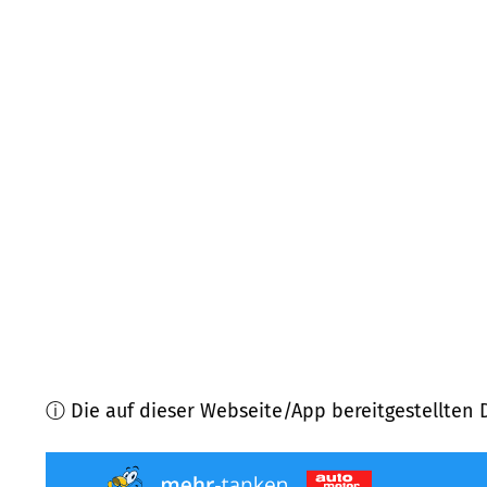
01809
Heidenau
(
13,0
km Entfernung)
01734
Rabenau
(
13,6
km Entfernung)
01454
Radeberg, Wachau
(
13,8
km Entfernung)
01468
Moritzburg
(
14,0
km Entfernung)
01458
Ottendorf-Okrilla
(
14,1
km Entfernung)
01477
Arnsdorf b. Dresden
(
15,5
km Entfernung)
ⓘ Die auf dieser Webseite/App bereitgestellten 