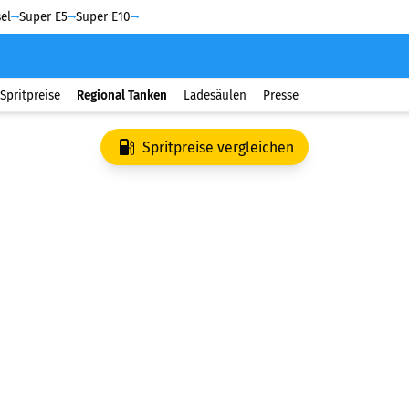
el
Super E5
Super E10
Spritpreise
Regional Tanken
Ladesäulen
Presse
Spritpreise vergleichen