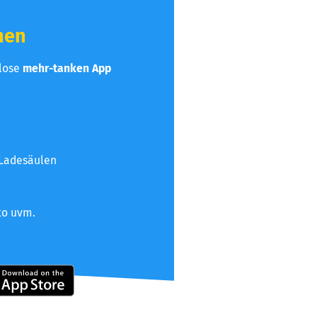
hen
nlose
mehr-tanken App
 Ladesäulen
to uvm.