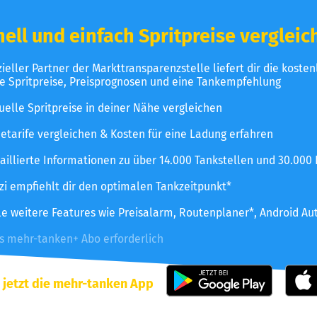
ell und einfach Spritpreise vergleic
izieller Partner der Markttransparenzstelle liefert dir die koste
le Spritpreise, Preisprognosen und eine Tankempfehlung
uelle Spritpreise in deiner Nähe vergleichen
etarife vergleichen & Kosten für eine Ladung erfahren
aillierte Informationen zu über 14.000 Tankstellen und 30.000
zzi empfiehlt dir den optimalen Tankzeitpunkt*
le weitere Features wie Preisalarm, Routenplaner*, Android Au
es mehr-tanken+ Abo erforderlich
 jetzt die mehr-tanken App