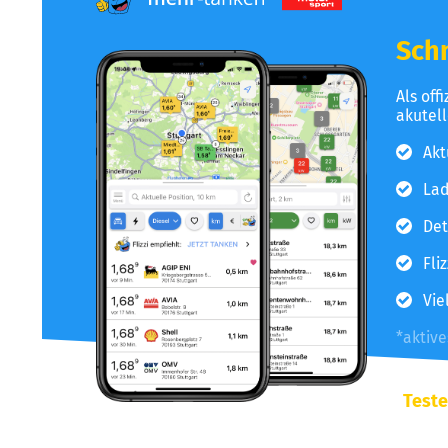
Schn
Als off
akutel
Akt
Lad
Det
Fli
Vie
*aktiv
Teste