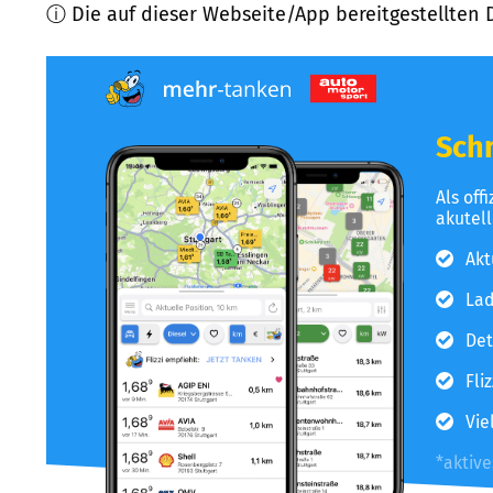
ⓘ Die auf dieser Webseite/App bereitgestellten 
Schn
Als off
akutel
Akt
Lad
Det
Fli
Vie
*aktiv