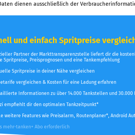
Daten dienen ausschließlich der Verbraucherinformati
ell und einfach Spritpreise vergleic
izieller Partner der Markttransparenzstelle liefert dir die koste
le Spritpreise, Preisprognosen und eine Tankempfehlung
uelle Spritpreise in deiner Nähe vergleichen
etarife vergleichen & Kosten für eine Ladung erfahren
aillierte Informationen zu über 14.000 Tankstellen und 30.000
zzi empfiehlt dir den optimalen Tankzeitpunkt*
le weitere Features wie Preisalarm, Routenplaner*, Android Au
es mehr-tanken+ Abo erforderlich