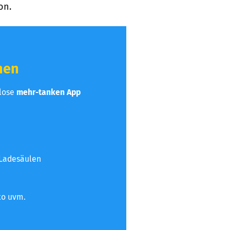
on.
hen
nlose
mehr-tanken App
 Ladesäulen
to uvm.