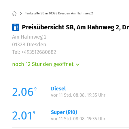
Tankstelle SB in 01328 Dresden Am Hahnweg 2
Preisübersicht SB, Am Hahnweg 2, D
Am Hahnweg 2
01328 Dresden
Tel: +493512680682
noch 12 Stunden geöffnet
Montag:
Dienstag:
Mittwoch:
2.06
Diesel
9
Donnerstag:
vor 11 Std. 08.08. 19:35 Uhr
Freitag:
Samstag:
2.01
Super (E10)
9
Sonntag:
vor 11 Std. 08.08. 19:35 Uhr
Feiertag: