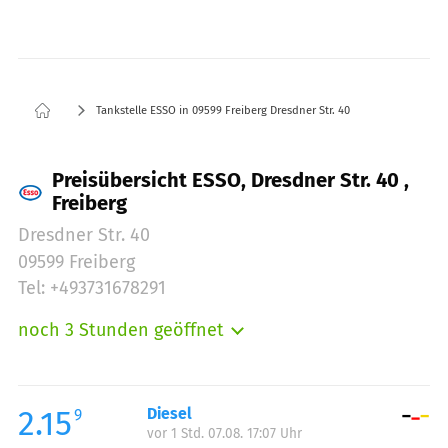
Tankstelle ESSO in 09599 Freiberg Dresdner Str. 40
Preisübersicht ESSO, Dresdner Str. 40 ,
Freiberg
Dresdner Str. 40
09599 Freiberg
Tel: +493731678291
noch 3 Stunden geöffnet
Montag:
00:15-23:45
Dienstag:
00:15-23:45
Mittwoch:
00:15-23:45
2.15
Diesel
9
vor 1 Std. 07.08. 17:07 Uhr
Donnerstag:
00:15-23:45