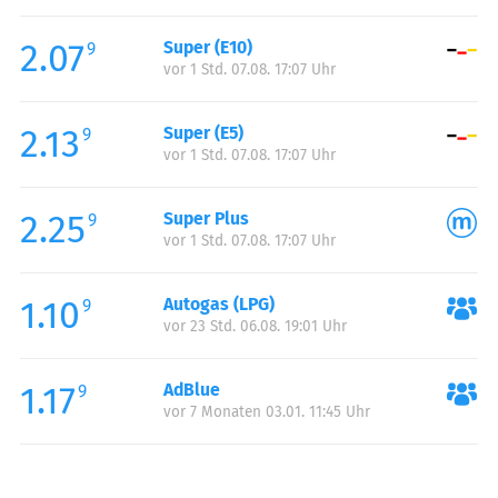
Freitag:
00:15-23:45
2.07
Super (E10)
Samstag:
00:15-23:45
9
vor 1 Std. 07.08. 17:07 Uhr
Sonntag:
00:15-23:45
2.13
Super (E5)
9
vor 1 Std. 07.08. 17:07 Uhr
2.25
Super Plus
9
vor 1 Std. 07.08. 17:07 Uhr
1.10
Autogas (LPG)
9
vor 23 Std. 06.08. 19:01 Uhr
1.17
AdBlue
9
vor 7 Monaten 03.01. 11:45 Uhr