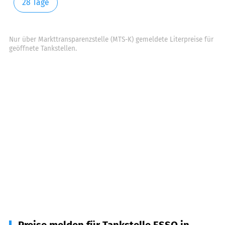
28 Tage
Nur über Markttransparenzstelle (MTS-K) gemeldete Literpreise für
geöffnete Tankstellen.
Preise melden für Tankstelle ESSO in