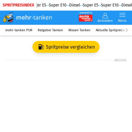
SPRITPREISINDEX
Diesel
Super E5
Super E10
Diesel
Super E5
Super E10
Diesel
powered by
Anmelden
Menü
mehr-tanken PUR
Ratgeber Tanken
Wissen Tanken
Aktuelle Spritpreise
R
Spritpreise vergleichen
ANZEIGE