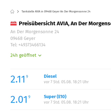
Tankstelle AVIA in 09468 Geyer An Der Morgensonne 24
Preisübersicht AVIA, An Der Morgens
An Der Morgensonne 24
09468 Geyer
Tel: +49373466134
24h geöffnet
Montag:
Dienstag:
Mittwoch:
2.11
Diesel
9
Donnerstag:
vor 7 Std. 05.08. 18:21 Uhr
Freitag:
Samstag:
2.01
Super (E10)
9
Sonntag:
vor 7 Std. 05.08. 18:21 Uhr