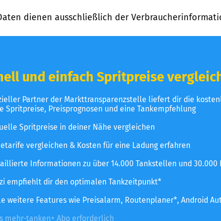
Daten dienen ausschließlich der Verbraucherinformati
ell und einfach Spritpreise vergleic
izieller Partner der Markttransparenzstelle liefert dir die koste
le Spritpreise, Preisprognosen und eine Tankempfehlung
uelle Spritpreise in deiner Nähe vergleichen
etarife vergleichen & Kosten für eine Ladung erfahren
aillierte Informationen zu über 14.000 Tankstellen und 30.000
zzi empfiehlt dir den optimalen Tankzeitpunkt*
le weitere Features wie Preisalarm, Routenplaner*, Android Au
es mehr-tanken+ Abo erforderlich