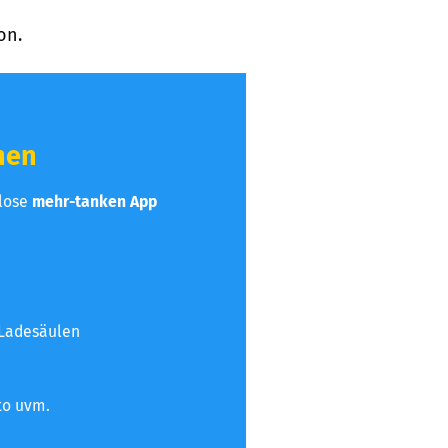
on.
hen
nlose
mehr-tanken App
 Ladesäulen
to uvm.