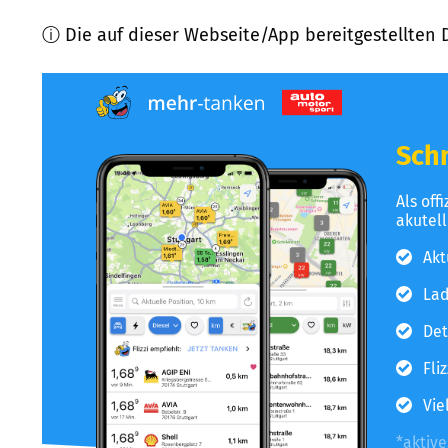
ⓘ Die auf dieser Webseite/App bereitgestellten 
Schn
Als off
akutel
Akt
Lad
Det
Fli
Vie
*aktiv