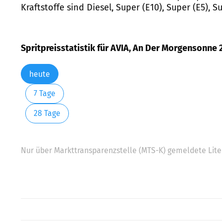
Kraftstoffe sind Diesel, Super (E10), Super (E5), 
Spritpreisstatistik für AVIA, An Der Morgensonne 
heute
7 Tage
28 Tage
Nur über Markttransparenzstelle (MTS-K) gemeldete Liter